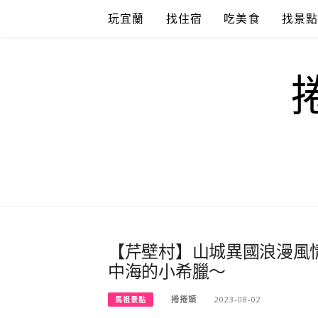
Skip
玩宜蘭
找住宿
吃美食
找景
to
content
【芹壁村】山城異國浪漫風情
中海的小希臘～
捲捲頭
2023-08-02
馬祖景點