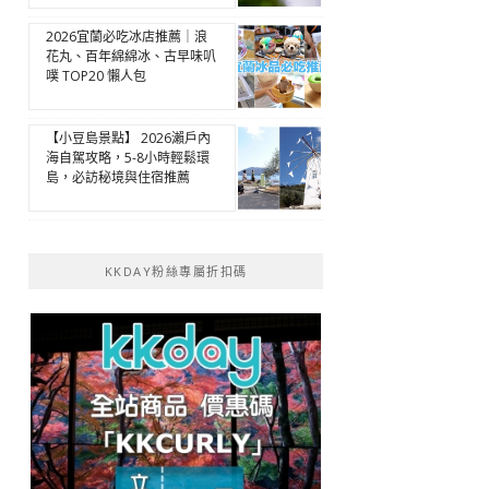
2026宜蘭必吃冰店推薦｜浪
花丸、百年綿綿冰、古早味叭
噗 TOP20 懶人包
【小豆島景點】 2026瀨戶內
海自駕攻略，5-8小時輕鬆環
島，必訪秘境與住宿推薦
KKDAY粉絲專屬折扣碼