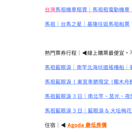
台灣
馬祖機車租賃｜馬祖租電動機車
馬祖｜台馬之星｜基隆往返馬祖船票
熱門票券行程｜◀線上購票最便宜・
馬祖藍眼淚｜南竿北海坑道搖櫓船｜
馬祖藍眼淚 | 東莒季節限定 |獨木
馬祖藍眼淚 3 日｜南北竿、莒光、
馬祖藍眼淚 3 日｜藍眼淚 & 大坵梅
住宿｜◀
Agoda 最低房價