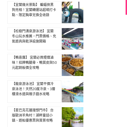
【宜蘭幾米景點】 蝙蝠俠黑
狗亮相！宜蘭轉運站超萌打卡
點、限定胸章兌換全收錄
【松樹門湧泉游泳池】 宜蘭
冬山玩水推薦，門票價格、充
氣遊具與乾淨設施開箱
【鴨喜露】 宜蘭必買煙燻滷
味！招牌鴨腿骨、鴨賞皮與50
元起銅板價全攻略
【龍泉游泳池】 宜蘭平價冷
泉泳池！天然20度冷泉、3層
樓滑水道與親子戲水攻略
【星巴克花蓮理想門市】 台
版歐洲羊角村！湖畔童話小
鎮、遊船優惠票與賞景攻略