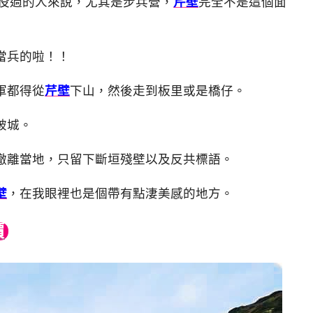
服役過的人來說，尤其是步兵營，
芹壁
完全不是這個面
當兵的啦！！
軍都得從
芹壁
下山，然後走到板里或是橋仔。
破城。
撤離當地，只留下斷垣殘壁以及反共標語。
壁
，在我眼裡也是個帶有點淒美感的地方。
價