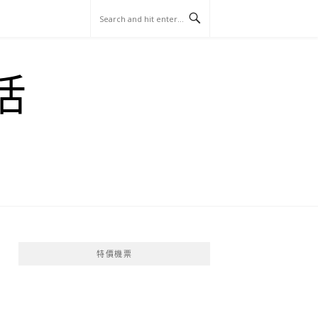
玩
找
吃
找
跳
國
玩
宜
住
美
景
島
外
日
活
蘭
宿
食
點
這
旅
本
樣
遊
玩
特價機票