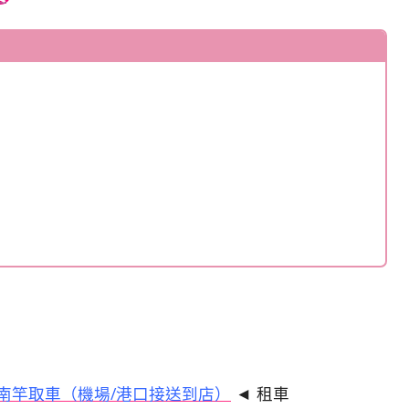
 南竿取車（機場/港口接送到店）
◄ 租車