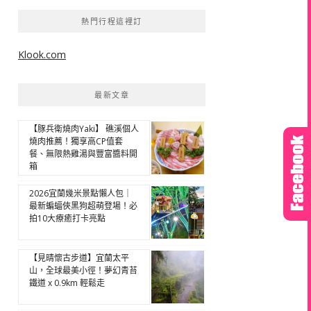
熱門行程這裡訂
Klook.com
最新文章
【豚兵衛燒肉Yaki】 礁溪個人
燒肉推薦！獨享高CP值套
餐、無限熱雞湯與豐富醬料開
箱
2026宜蘭幾米景點懶人包｜
最新蝙蝠俠黑狗超萌登場！必
拍10大療癒打卡亮點
【見晴懷古步道】宜蘭太平
山，全球最美小徑！夢幻青苔
鐵道 x 0.9km 輕鬆走