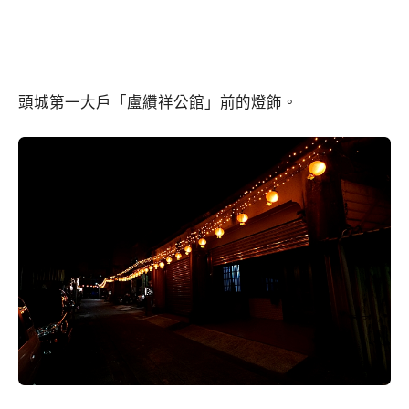
頭城第一大戶「盧纘祥公館」前的燈飾。