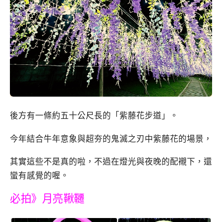
後方有一條約五十公尺長的「紫藤花步道」。
今年結合牛年意象與超夯的鬼滅之刃中紫藤花的場景，
其實這些不是真的啦，不過在燈光與夜晚的配襯下，還
蠻有感覺的喔。
必拍》月亮鞦韆