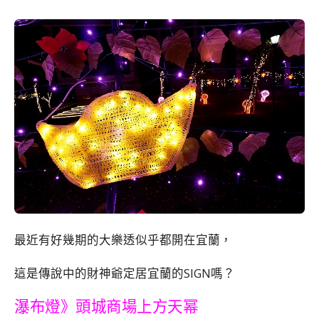
最近有好幾期的大樂透似乎都開在宜蘭，
這是傳說中的財神爺定居宜蘭的SIGN嗎？
瀑布燈》
頭城商場上方天幂