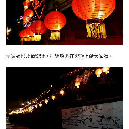
元宵節也要猜燈謎，把謎語貼在燈籠上給大家猜。