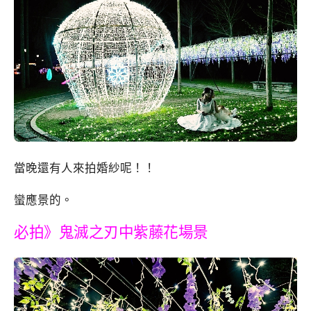
當晚還有人來拍婚紗呢！！
蠻應景的。
必拍》鬼滅之刃中紫藤花場景