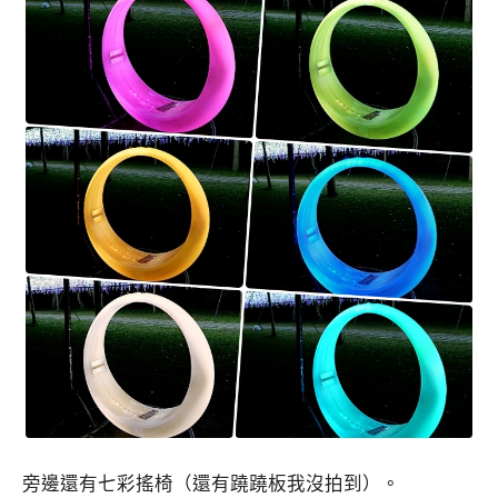
旁邊還有七彩搖椅（還有蹺蹺板我沒拍到）。