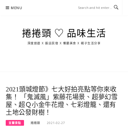
Skip
MENU
to
content
捲捲頭 ♡ 品味生活
深度旅遊 X 飯店民宿 X 餐廳美食 X 親子生活分享
玩
找
吃
找
跳
國
玩
宜
住
美
景
島
外
日
蘭
宿
食
點
這
旅
本
樣
遊
玩
2021頭城燈節》七大好拍亮點等你來收
集！ 「鬼滅風」紫藤花場景、超夢幻雪
屋、超Ｑ小金牛花燈、七彩燈籠、還有
土地公發財樹！
宜蘭景點
捲捲頭
2021-02-27