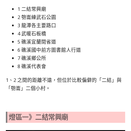
1 二結常興廟
2 匏崙練武石公園
3 龍潭各主要路口
4 武暖石板橋
5 礁溪宜蘭間省道
6 礁溪國中前方圖書館人行道
7 礁溪鄉公所
8 礁溪代表會
1、2 之間的距離不遠，但位於比較偏僻的「二結」與
「匏崙」二個小村。
燈區一》二結常興廟