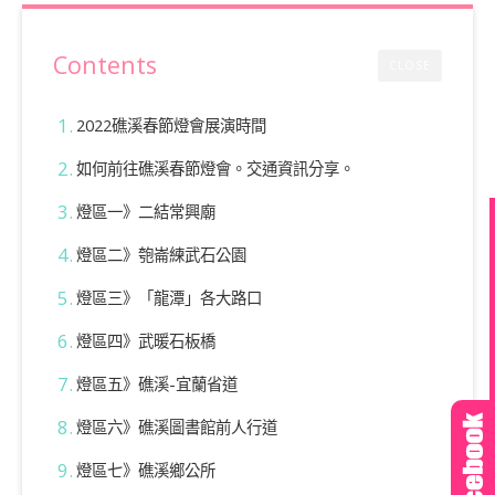
Contents
CLOSE
2022礁溪春節燈會展演時間
如何前往礁溪春節燈會。交通資訊分享。
燈區一》二結常興廟
燈區二》匏崙練武石公園
燈區三》「龍潭」各大路口
燈區四》武暖石板橋
燈區五》礁溪-宜蘭省道
燈區六》礁溪圖書館前人行道
燈區七》礁溪鄉公所