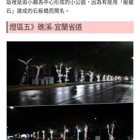
這裡是由小廟為中心形成的小公園，因為有座用「壓艙
石」建成的石板橋而聞名。
燈區五》礁溪-宜蘭省道