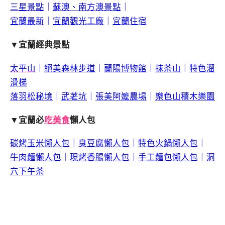
三星景點
｜
蘇澳、南方澳景點
｜
宜蘭最新
｜
宜蘭觀光工廠
｜
宜蘭住宿
▼宜蘭經典景點
太平山
｜
絕美森林步道
｜
蘭陽博物館
｜
抹茶山
｜
特色溜
滑梯
落羽松秘境
｜
武荖坑
｜
張美阿嬤農場
｜
樂色山積木樂園
▼宜蘭必
吃美食
懶人包
碳烤玉米懶人包
｜
臭豆腐懶人包
｜
特色火鍋懶人包
｜
牛肉麵懶人包
｜
現烤香腸懶人包
｜
手工麵包懶人包
｜
洞
穴下午茶