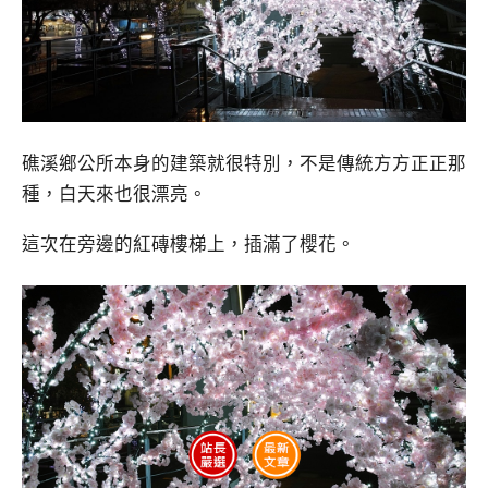
礁溪鄉公所本身的建築就很特別，不是傳統方方正正那
種，白天來也很漂亮。
這次在旁邊的紅磚樓梯上，插滿了櫻花。