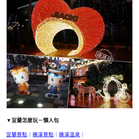
▼宜蘭怎麼玩－懶人包
宜蘭景點
｜
礁溪景點
｜
礁溪溫泉
｜