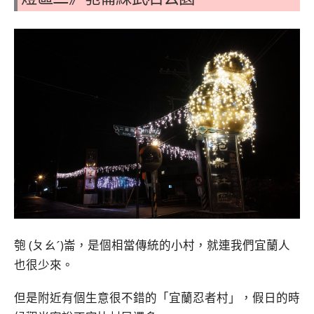
匏 (ㄆㄠˊ)崙，是個相當傳統的小村，就連我們宜蘭人
也很少來。
但是附近有個生意很不錯的「宜蘭忍者村」，假日的時