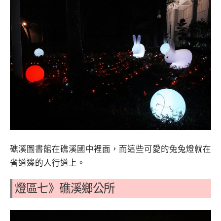
礁溪圖書館在礁溪國中裡面，而這些可愛的兔兔燈就在
省道邊的人行道上。
燈區七》礁溪鄉公所