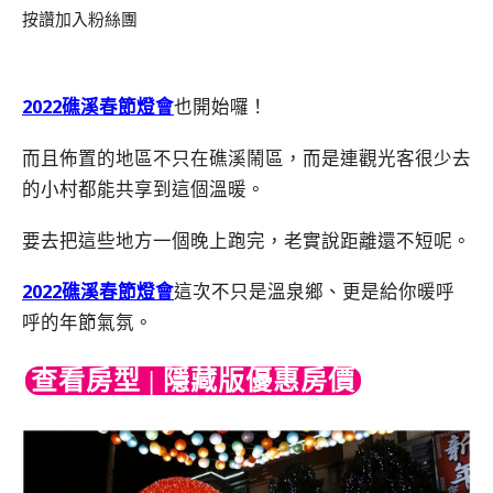
按讚加入粉絲團
2022礁溪春節燈會
也開始囉！
而且佈置的地區不只在礁溪鬧區，而是連觀光客很少去
的小村都能共享到這個溫暖。
要去把這些地方一個晚上跑完，老實說距離還不短呢。
2022礁溪春節燈會
這次不只是溫泉鄉、更是給你暖呼
呼的年節氣氛。
查看房型 | 隱藏版優惠房價