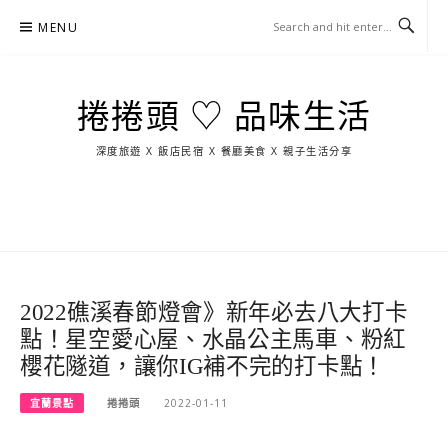
Skip
MENU
to
content
捲捲頭 ♡ 品味生活
深度旅遊 X 飯店民宿 X 餐廳美食 X 親子生活分享
玩
找
吃
找
跳
國
玩
宜
住
美
景
島
外
日
蘭
宿
食
點
這
旅
本
樣
遊
玩
2022礁溪春節燈會》新年必去八大打卡
點！星空愛心屋、水晶公主馬車、粉紅
櫻花隧道，讓你IG補不完的打卡點！
宜蘭景點
捲捲頭
2022-01-11