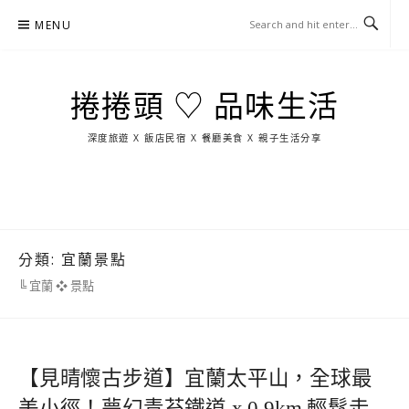
Skip
MENU
to
content
捲捲頭 ♡ 品味生活
深度旅遊 X 飯店民宿 X 餐廳美食 X 親子生活分享
玩
找
吃
找
跳
國
玩
宜
住
美
景
島
外
日
蘭
宿
食
點
這
旅
本
樣
遊
玩
分類:
宜蘭景點
╚ 宜蘭 ❖ 景點
【見晴懷古步道】宜蘭太平山，全球最
美小徑！夢幻青苔鐵道 x 0.9km 輕鬆走