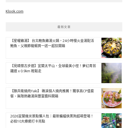
Klook.com
最新文章
【星曜雞湯】 台北鮑魚雞湯火鍋，24小時慢火金湯配活
鮑魚，父親節龍蝦買一送一超狂開箱
【見晴懷古步道】宜蘭太平山，全球最美小徑！夢幻青苔
鐵道 x 0.9km 輕鬆走
【豚兵衛燒肉Yaki】 礁溪個人燒肉推薦！獨享高CP值套
餐、無限熱雞湯與豐富醬料開箱
2026宜蘭幾米景點懶人包｜最新蝙蝠俠黑狗超萌登場！
必拍10大療癒打卡亮點