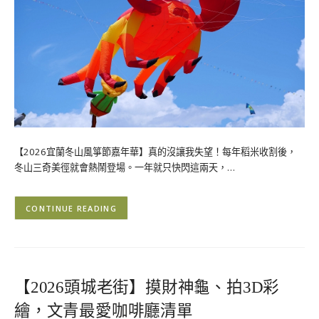
【2026宜蘭冬山風箏節嘉年華】真的沒讓我失望！每年稻米收割後，
冬山三奇美徑就會熱鬧登場。一年就只快閃這兩天，…
CONTINUE READING
【2026頭城老街】摸財神龜、拍3D彩
繪，文青最愛咖啡廳清單