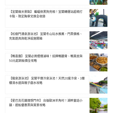
【宜蘭幾米景點】 蝙蝠俠黑狗亮相！宜蘭轉運站超萌打
卡點、限定胸章兌換全收錄
【松樹門湧泉游泳池】 宜蘭冬山玩水推薦，門票價格、
充氣遊具與乾淨設施開箱
【鴨喜露】 宜蘭必買煙燻滷味！招牌鴨腿骨、鴨賞皮與
50元起銅板價全攻略
【龍泉游泳池】 宜蘭平價冷泉泳池！天然20度冷泉、3層
樓滑水道與親子戲水攻略
【星巴克花蓮理想門市】 台版歐洲羊角村！湖畔童話小
鎮、遊船優惠票與賞景攻略