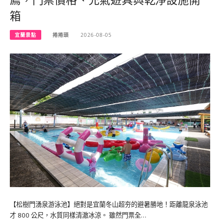
薦，門票價格、充氣遊具與乾淨設施開
箱
宜蘭景點
捲捲頭
2026-08-05
【松樹門湧泉游泳池】絕對是宜蘭冬山超夯的避暑勝地！距離龍泉泳池
才 800 公尺，水質同樣清澈冰涼。 雖然門票全…