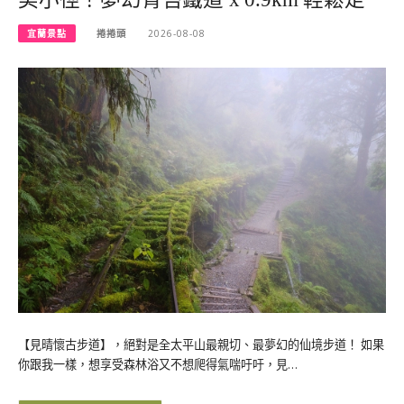
宜蘭景點
捲捲頭
2026-08-08
【見晴懷古步道】，絕對是全太平山最親切、最夢幻的仙境步道！ 如果
你跟我一樣，想享受森林浴又不想爬得氣喘吁吁，見…