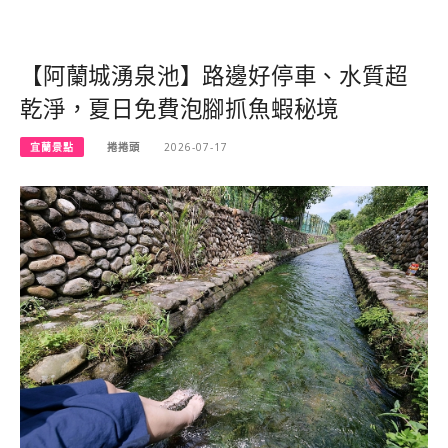
【阿蘭城湧泉池】路邊好停車、水質超
乾淨，夏日免費泡腳抓魚蝦秘境
宜蘭景點
捲捲頭
2026-07-17