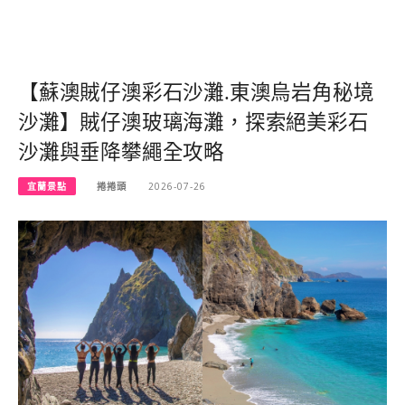
【蘇澳賊仔澳彩石沙灘.東澳烏岩角秘境
沙灘】賊仔澳玻璃海灘，探索絕美彩石
沙灘與垂降攀繩全攻略
宜蘭景點
捲捲頭
2026-07-26