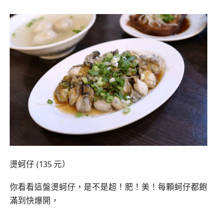
燙蚵仔 (135 元）
你看看這盤燙蚵仔，是不是超！肥！美！每顆蚵仔都飽
滿到快爆開，