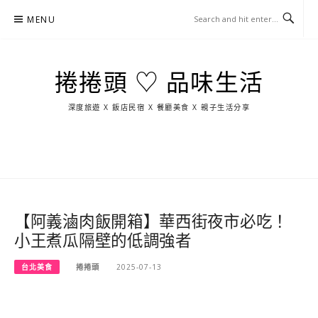
Skip
MENU
to
content
捲捲頭 ♡ 品味生活
深度旅遊 X 飯店民宿 X 餐廳美食 X 親子生活分享
玩
找
吃
找
跳
國
玩
宜
住
美
景
島
外
日
蘭
宿
食
點
這
旅
本
樣
遊
玩
【阿義滷肉飯開箱】華西街夜市必吃！
小王煮瓜隔壁的低調強者
台北美食
捲捲頭
2025-07-13