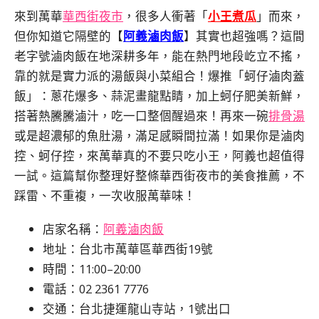
來到萬華
華西街夜市
，很多人衝著「
小王煮瓜
」而來，
但你知道它隔壁的【
阿義滷肉飯
】其實也超強嗎？這間
老字號滷肉飯在地深耕多年，能在熱門地段屹立不搖，
靠的就是實力派的湯飯與小菜組合！爆推「蚵仔滷肉蓋
飯」：蔥花爆多、蒜泥畫龍點睛，加上蚵仔肥美新鮮，
搭著熱騰騰滷汁，吃一口整個醒過來！再來一碗
排骨湯
或是超濃郁的魚肚湯，滿足感瞬間拉滿！如果你是滷肉
控、蚵仔控，來萬華真的不要只吃小王，阿義也超值得
一試。這篇幫你整理好整條華西街夜市的美食推薦，不
踩雷、不重複，一次收服萬華味！
店家名稱：
阿義滷肉飯
地址：台北市萬華區華西街19號
時間：11:00–20:00
電話：
02 2361 7776
交通：台北捷運龍山寺站，1號出口