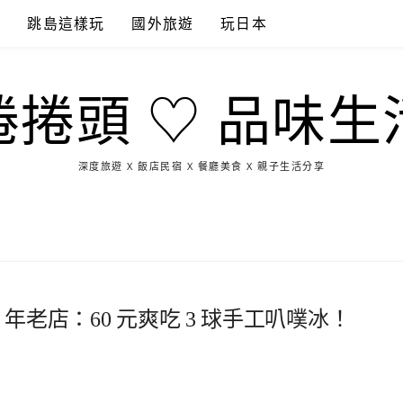
點
跳島這樣玩
國外旅遊
玩日本
捲捲頭 ♡ 品味生
深度旅遊 X 飯店民宿 X 餐廳美食 X 親子生活分享
玩
找
吃
找
跳
國
玩
宜
住
美
景
島
外
日
蘭
宿
食
點
這
旅
本
樣
遊
玩
 年老店：60 元爽吃 3 球手工叭噗冰！