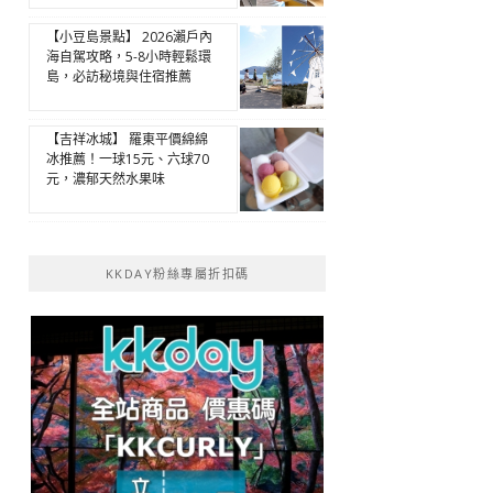
【小豆島景點】 2026瀨戶內
海自駕攻略，5-8小時輕鬆環
島，必訪秘境與住宿推薦
【吉祥冰城】 羅東平價綿綿
冰推薦！一球15元、六球70
元，濃郁天然水果味
KKDAY粉絲專屬折扣碼