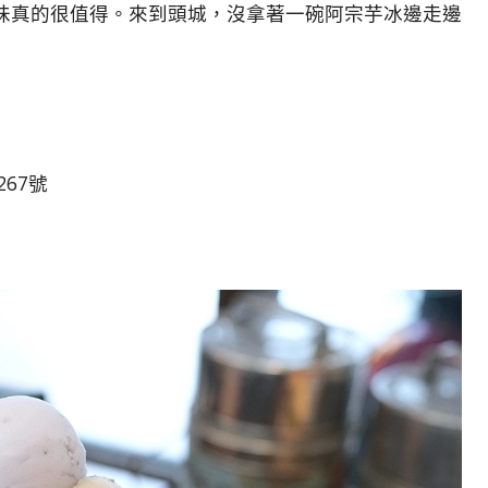
味真的很值得。
來到頭城，
沒拿著一碗阿宗芋冰邊走邊
267號