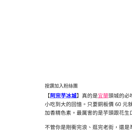
按讚加入粉絲團
【
阿宗芋冰城
】真的是
宜蘭
頭城的必
小吃到大的回憶。
只要銅板價 60 元就
加香精色素。
最厲害的是芋頭跟花生
不管你是剛衝完浪、
逛完老街，
還是