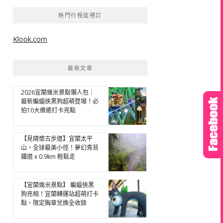
熱門行程這裡訂
Klook.com
最新文章
2026宜蘭幾米景點懶人包｜
最新蝙蝠俠黑狗超萌登場！必
拍10大療癒打卡亮點
【見晴懷古步道】宜蘭太平
山，全球最美小徑！夢幻青苔
鐵道 x 0.9km 輕鬆走
【宜蘭幾米景點】 蝙蝠俠黑
狗亮相！宜蘭轉運站超萌打卡
點、限定胸章兌換全收錄