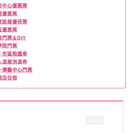
術中心優惠票
館優惠票
常設展優待票
區優惠票
門票＆DIY
學院門票
、市區租還車
人湯屋泡湯券
＋傳藝中心門票
酒店住宿
CLOSE