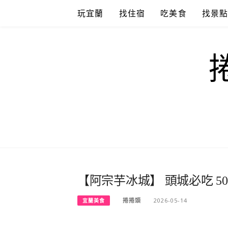
Skip
玩宜蘭
找住宿
吃美食
找景
to
content
【阿宗芋冰城】 頭城必吃 50
捲捲頭
2026-05-14
宜蘭美食