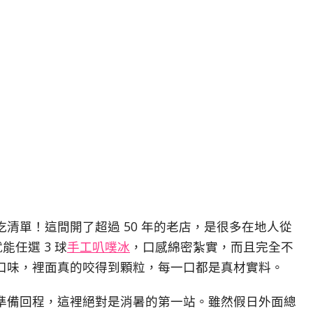
吃清單！這間開了超過 50 年的老店，
是很多在地人從
能任選 3 球
手工叭噗冰
，
口感綿密紮實，
而且完全不
口味，
裡面真的咬得到顆粒，
每一口都是真材實料。
準備回程，
這裡絕對是消暑的第一站。
雖然假日外面總