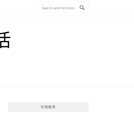
玩
找
吃
找
跳
國
玩
宜
住
美
景
島
外
日
活
蘭
宿
食
點
這
旅
本
樣
遊
玩
特價機票