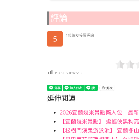
評論
1位網友投票評論
5
POST VIEWS:
9
延伸閱讀
2026宜蘭幾米景點懶人包｜最
【宜蘭幾米景點】 蝙蝠俠黑狗
【松樹門湧泉游泳池】 宜蘭冬