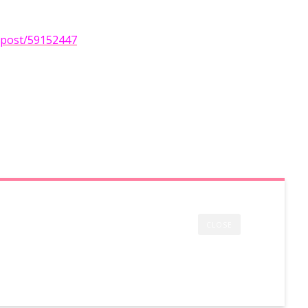
g/post/59152447
CLOSE