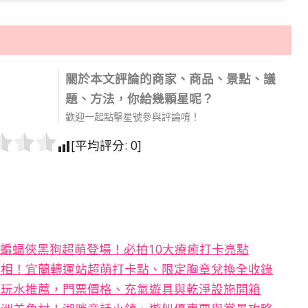
關於本文評論的商家、商品、景點、議
題、方法，你給幾顆星呢？
歡迎一起點擊星號參與評論唷！
[平均評分:
0
]
新蝙蝠俠黑狗超萌登場！必拍10大療癒打卡亮點
亮相！宜蘭轉運站超萌打卡點、限定胸章兌換全收錄
山玩水推薦，門票價格、充氣遊具與乾淨設施開箱