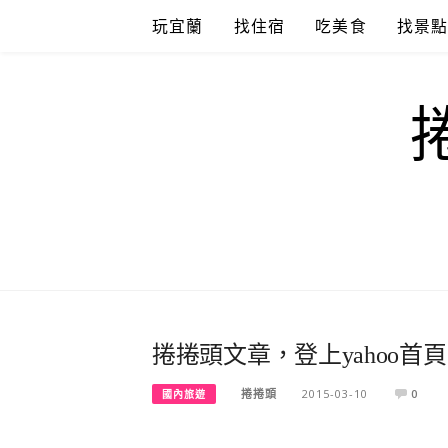
Skip
玩宜蘭
找住宿
吃美食
找景
to
content
捲捲頭文章，登上yahoo首
捲捲頭
2015-03-10
0
國內旅遊