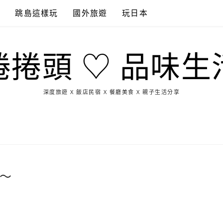
點
跳島這樣玩
國外旅遊
玩日本
捲捲頭 ♡ 品味生
深度旅遊 X 飯店民宿 X 餐廳美食 X 親子生活分享
玩
找
吃
找
跳
國
玩
宜
住
美
景
島
外
日
蘭
宿
食
點
這
旅
本
樣
遊
玩
頁～