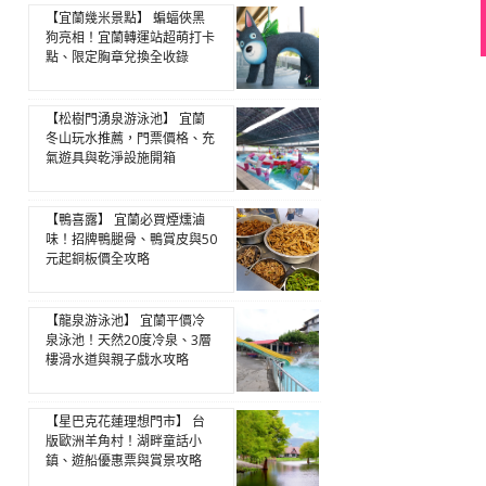
【宜蘭幾米景點】 蝙蝠俠黑
狗亮相！宜蘭轉運站超萌打卡
點、限定胸章兌換全收錄
【松樹門湧泉游泳池】 宜蘭
冬山玩水推薦，門票價格、充
氣遊具與乾淨設施開箱
【鴨喜露】 宜蘭必買煙燻滷
味！招牌鴨腿骨、鴨賞皮與50
元起銅板價全攻略
【龍泉游泳池】 宜蘭平價冷
泉泳池！天然20度冷泉、3層
樓滑水道與親子戲水攻略
【星巴克花蓮理想門市】 台
版歐洲羊角村！湖畔童話小
鎮、遊船優惠票與賞景攻略