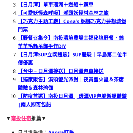
【日月潭】單車環湖＋遊船＋纜車
【可愛妖怪森呼吸】溪頭妖怪村森林之旅
【巧克力主題工廠】Cona’s 妮娜巧克力夢想城堡
門票
【野餐召集令】南投清境農場幸福秘境野餐．綿
羊羊毛氈吊飾手作DIY
【日月潭SUP立槳體驗】SUP體驗｜早鳥第二位半
價優惠
【台中 – 日月潭接送】日月潭包車接送
【獨家販售】溪頭螢光派對｜夜賞螢火蟲＆茶席
體驗＆森林瑜伽
【防疫首選】南投日月潭 | 環潭VIP包船遊艇體驗
|兩人即可包船
▼
南投住宿
推薦▼
日月潭房價：
Agoda訂房