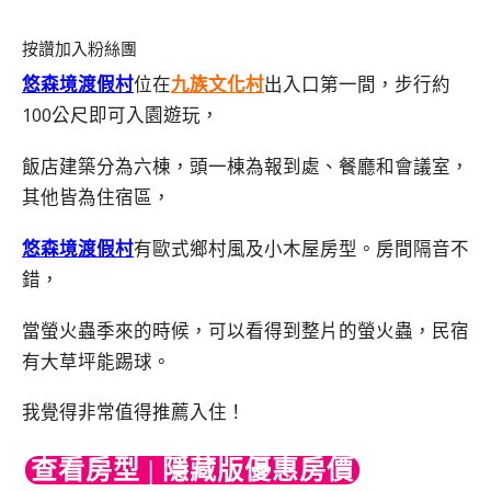
按讚加入粉絲團
悠森境渡假村
位在
九族文化村
出入口第一間，步行約
100公尺即可入園遊玩，
飯店建築分為六棟，頭一棟為報到處、餐廳和會議室，
其他皆為住宿區，
悠森境渡假村
有歐式鄉村風及小木屋房型。房間隔音不
錯，
當螢火蟲季來的時候，可以看得到整片的螢火蟲，民宿
有大草坪能踢球。
我覺得非常值得推薦入住！
查看房型 | 隱藏版優惠房價