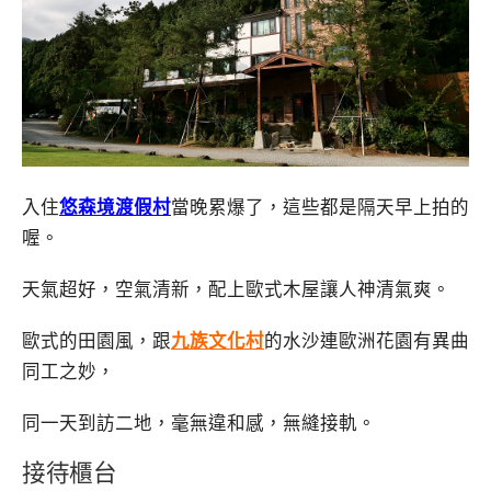
入住
悠森境渡假村
當晚累爆了，這些都是隔天早上拍的
喔。
天氣超好，空氣清新，配上歐式木屋讓人神清氣爽。
歐式的田園風，跟
九族文化村
的水沙連歐洲花園有異曲
同工之妙，
同一天到訪二地，毫無違和感，無縫接軌。
接待櫃台