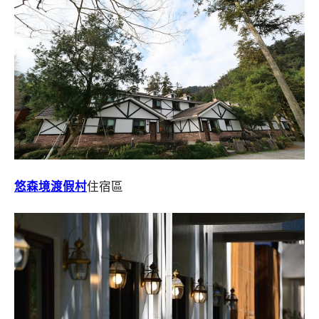
悠森境渡假村
住宿區