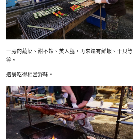
一旁的蔬菜、甜不辣、美人腿，再來還有鮮蝦、干貝等
等。
這餐吃得相當野味。