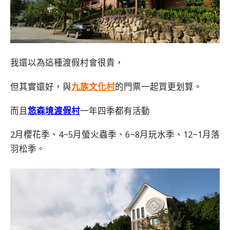
我還以為這種渡假村會很貴，
但其實還好，與
九族文化村
的門票一起買更划算。
而且
悠森境渡假村
一年四季都有活動
2月櫻花季、4~5月螢火蟲季、6~8月玩水季、12~1月落
羽松季。