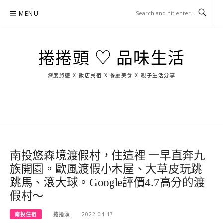
Skip
MENU
to
content
捲捲頭 ♡ 品味生活
深度旅遊 X 飯店民宿 X 餐廳美食 X 親子生活分享
玩
找
吃
找
跳
國
玩
宜
住
美
景
島
外
日
蘭
宿
食
點
這
旅
本
樣
遊
玩
南投悠森境渡假村，住這裡 一早直奔九
族開園。歐風渡假小木屋、大草皮玩跳
跳馬、滾大球。Google評價4.7高分的渡
假村～
南投住宿
捲捲頭
2022-04-17