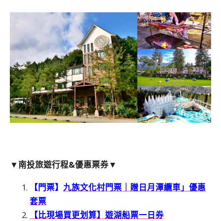
▼南投旅遊行程&優惠票券▼
【門票】
九族文化村門票｜贈日月潭纜車」優惠
套票
【比現場買更划算】遊湖船票一日券