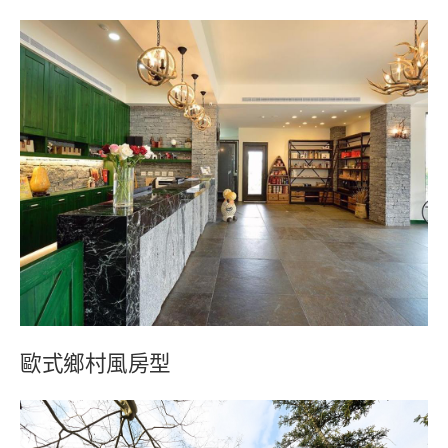
歐式鄉村風房型