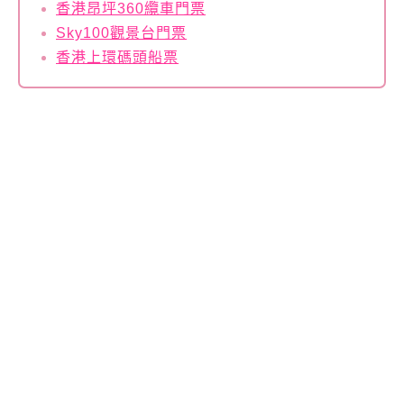
香港昂坪360纜車門票
Sky100觀景台門票
香港上環碼頭船票