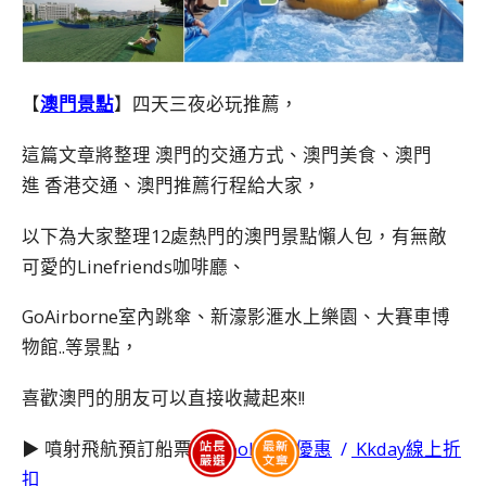
【
澳門景點
】四天三夜必玩推薦，
這篇文章將整理
澳門
的交通方式、澳門美食、澳門
進
香港
交通、澳門推薦行程給大家，
以下為大家整理12處熱門的澳門景點懶人包，有無敵
可愛的Linefriends咖啡廳、
GoAirborne室內跳傘、新濠影滙水上樂園、大賽車博
物館..等景點，
喜歡澳門的朋友可以直接收藏起來!!
▶︎ 噴射飛航預訂船票：
Klook限時優惠
/
Kkday線上折
扣