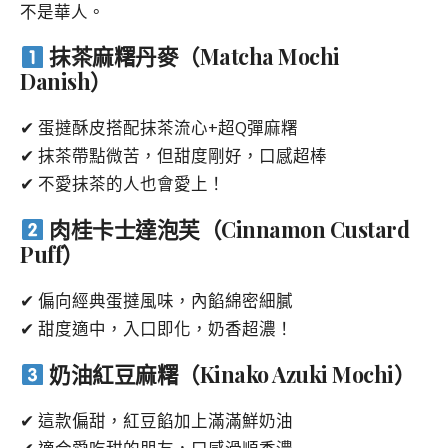
不是華人。
抹茶麻糬丹麥（Matcha Mochi
Danish）
✔ 蛋撻酥皮搭配抹茶流心+超Q彈麻糬
✔ 抹茶帶點微苦，但甜度剛好，口感超棒
✔ 不愛抹茶的人也會愛上！
肉桂卡士達泡芙（Cinnamon Custard
Puff）
✔ 偏向經典蛋撻風味，內餡綿密細膩
✔ 甜度適中，入口即化，奶香超濃！
奶油紅豆麻糬（Kinako Azuki Mochi）
✔ 這款偏甜，紅豆餡加上滿滿鮮奶油