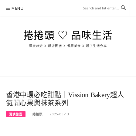
Skip
MENU
to
content
捲捲頭 ♡ 品味生活
深度旅遊 X 飯店民宿 X 餐廳美食 X 親子生活分享
玩
找
吃
找
跳
國
玩
宜
住
美
景
島
外
日
蘭
宿
食
點
這
旅
本
樣
遊
玩
香港中環必吃甜點｜Vission Bakery超人
氣開心果與抹茶系列
港澳旅遊
捲捲頭
2025-03-13