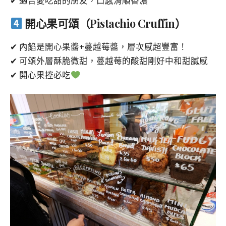
✔ 適合愛吃甜的朋友，口感滑順香濃
開心果可頌（Pistachio Cruffin）
✔ 內餡是開心果醬+蔓越莓醬，層次感超豐富！
✔ 可頌外層酥脆微甜，蔓越莓的酸甜剛好中和甜膩感
✔ 開心果控必吃