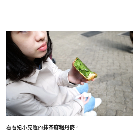
看看妃小亮選的
抹茶麻糬丹麥
。