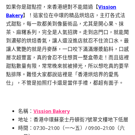
如果你是甜點控，來香港絕對不能錯過【
Vission
Bakery
】！這家位在中環的精品烘焙店，主打各式法
式甜點，每一款都美到像藝術品，尤其是開心果、抹
茶、麻糬系列，完全是人氣招牌。走到店門口，就能聞
到濃郁的烘焙香氣，讓人還沒進店就忍不住流口水。最
讓人驚艷的就是丹麥酥，一口咬下滿滿爆漿餡料，口感
層次超豐富，真的會忍不住想買一整盒帶走！而且這裡
甜點數量有限，常常晚來就被掃光，所以想吃真的要早
點排隊。難怪大家都說這裡是「香港烘焙界的愛馬
仕」，不管是拍照打卡還是當伴手禮，都超有面子。
名稱：
Vission Bakery
地址：香港中環蘇豪士丹頓街7號翠文樓地下低層
時間：07:30–21:00（一～五）/ 09:00–21:00（六