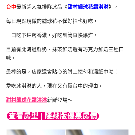
台中
最新超人氣排隊冰品《
甜村繡球花霜淇淋
》
，
每日現點現做的繡球花不僅好拍也好吃，
一口吃下綿密香濃，好吃到簡直快爆炸，
目前有北海道鮮奶、抹茶鮮奶還有巧克力鮮奶三種口
味，
最棒的是，店家還會貼心的附上挖勺和濕紙巾呦！
愛吃冰淇淋的人，現在又有衝台中的理由，
甜村繡球花霜淇淋
新鮮登場～
查看房型 | 隱藏版優惠房價