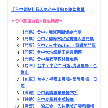
【台中景點】超人氣必去景點＆路線推薦
▼台中旅遊行程&優惠票券▼
【門票】
台中 / 麗寶樂園優惠門票
【門票】
台中 / 霧峰林家宮寶第入園門票
【門票】
台中 / 三井 Outlet｜雪樂地門票
【門票】
台中大坑紙箱王創意園區
【門票】
台中薰衣草森林優惠票
【包車】
台中 / 中台二日遊-清境農場、合
歡山
【包車】
台中 / 福壽山農場+武陵農場一日
遊
【高鐵】
台中高鐵聯票最低75折
【體驗】
台中泰晶殿泰式按摩
【露營】
一泊三食／入住絕美丹麥精靈帳