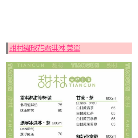
甜村繡球花霜淇淋 菜單