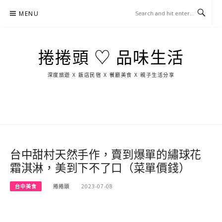
Skip
MENU
to
content
捲捲頭 ♡ 品味生活
深度旅遊 X 飯店民宿 X 餐廳美食 X 親子生活分享
玩
找
吃
找
跳
國
玩
宜
住
美
景
島
外
日
蘭
宿
食
點
這
旅
本
樣
遊
玩
台中甜村天然手作，賣到爆單的繡球花
霜淇淋，美到下不了口（菜單價錢）
台中美食
捲捲頭
2023-07-08