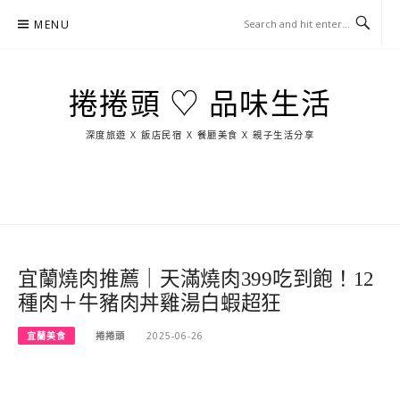
Skip
MENU
to
content
捲捲頭 ♡ 品味生活
深度旅遊 X 飯店民宿 X 餐廳美食 X 親子生活分享
玩
找
吃
找
跳
國
玩
宜
住
美
景
島
外
日
蘭
宿
食
點
這
旅
本
樣
遊
玩
宜蘭燒肉推薦｜天滿燒肉399吃到飽！12
種肉＋牛豬肉丼雞湯白蝦超狂
宜蘭美食
捲捲頭
2025-06-26