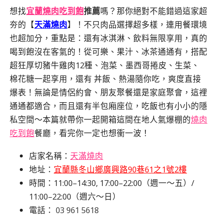
想找
宜蘭燒肉吃到飽
推薦
嗎？那你絕對不能錯過這家超
夯的【
天滿燒肉
】！不只肉品選擇超多樣，連用餐環境
也超加分，重點是：還有冰淇淋、飲料無限享用，真的
喝到飽沒在客氣的！從可樂、果汁、冰茶通通有，搭配
超狂厚切豬牛雞肉12種、泡菜、墨西哥捲皮、生菜、
棉花糖一起享用，還有 丼飯、熱湯隨你吃，爽度直接
爆表！無論是情侶約會、朋友聚餐還是家庭聚會，這裡
通通都適合，而且還有半包廂座位，吃飯也有小小的隱
私空間～本篇就帶你一起開箱這間在地人氣爆棚的
燒肉
吃到飽
餐廳，看完你一定也想衝一波！
店家名稱：
天滿燒肉
地址：
宜蘭縣冬山鄉廣興路90巷61之1號2樓
時間：11:00–14:30, 17:00–22:00（週一～五）/
11:00–22:00（週六～日）
電話：
03 961 5618