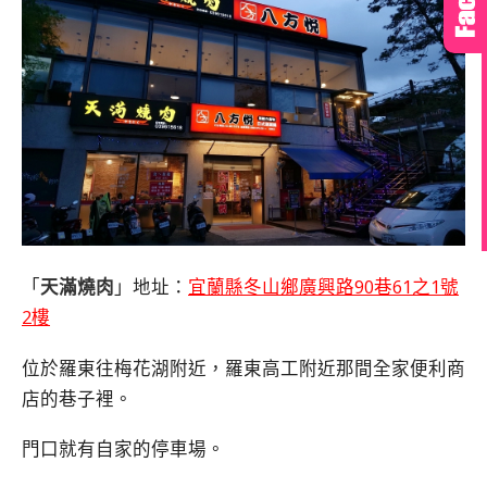
「
天滿燒肉
」地址：
宜蘭縣冬山鄉廣興路90巷61之1號
2樓
位於羅東往梅花湖附近，羅東高工附近那間全家便利商
店的巷子裡。
門口就有自家的停車場。