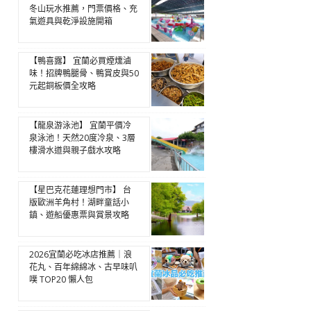
冬山玩水推薦，門票價格、充
氣遊具與乾淨設施開箱
【鴨喜露】 宜蘭必買煙燻滷
味！招牌鴨腿骨、鴨賞皮與50
元起銅板價全攻略
【龍泉游泳池】 宜蘭平價冷
泉泳池！天然20度冷泉、3層
樓滑水道與親子戲水攻略
【星巴克花蓮理想門市】 台
版歐洲羊角村！湖畔童話小
鎮、遊船優惠票與賞景攻略
2026宜蘭必吃冰店推薦｜浪
花丸、百年綿綿冰、古早味叭
噗 TOP20 懶人包