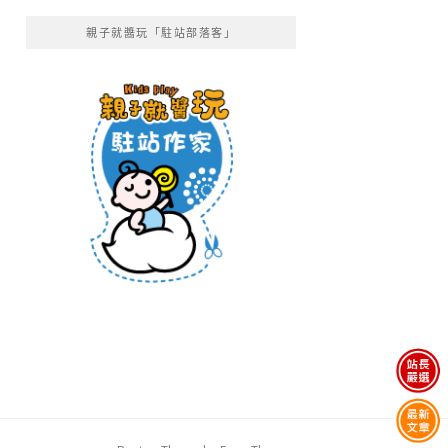
親子就醬玩「駐站部落客」