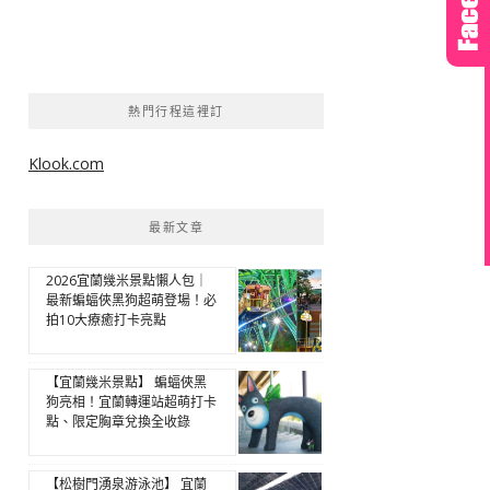
熱門行程這裡訂
Klook.com
最新文章
2026宜蘭幾米景點懶人包｜
最新蝙蝠俠黑狗超萌登場！必
拍10大療癒打卡亮點
【宜蘭幾米景點】 蝙蝠俠黑
狗亮相！宜蘭轉運站超萌打卡
點、限定胸章兌換全收錄
【松樹門湧泉游泳池】 宜蘭