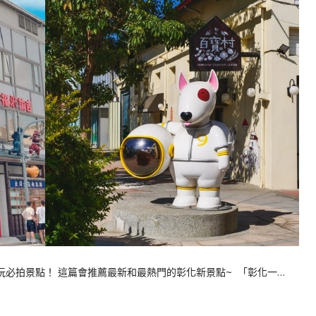
必玩必拍景點！ 這篇會推薦最新和最熱門的彰化新景點~ 「彰化一…