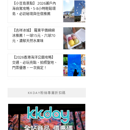
【小豆島景點】 2026瀨戶內
海自駕攻略，5-8小時輕鬆環
島，必訪秘境與住宿推薦
【吉祥冰城】 羅東平價綿綿
冰推薦！一球15元、六球70
元，濃郁天然水果味
【2026香港海洋公園攻略】
交通、必玩亮點、拍照聖地、
門票優惠，一次搞定！
KKDAY粉絲專屬折扣碼