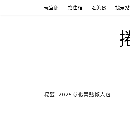
Skip
玩宜蘭
找住宿
吃美食
找景
to
content
標籤:
2025彰化景點懶人包