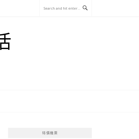
玩
找
吃
找
跳
國
玩
宜
住
美
景
島
外
日
活
蘭
宿
食
點
這
旅
本
樣
遊
玩
特價機票