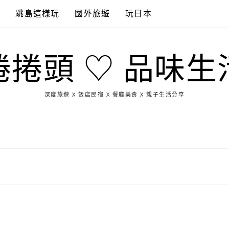
點
跳島這樣玩
國外旅遊
玩日本
捲捲頭 ♡ 品味生
深度旅遊 X 飯店民宿 X 餐廳美食 X 親子生活分享
玩
找
吃
找
跳
國
玩
宜
住
美
景
島
外
日
蘭
宿
食
點
這
旅
本
樣
遊
玩