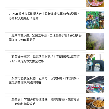
2026宜蘭幾米景點懶人包｜最新蝙蝠俠黑狗超萌登場！
必拍10大療癒打卡亮點
【見晴懷古步道】宜蘭太平山，全球最美小徑！夢幻青苔
鐵道 x 0.9km 輕鬆走
【宜蘭幾米景點】 蝙蝠俠黑狗亮相！宜蘭轉運站超萌打
卡點、限定胸章兌換全收錄
【松樹門湧泉游泳池】 宜蘭冬山玩水推薦，門票價格、
充氣遊具與乾淨設施開箱
【鴨喜露】 宜蘭必買煙燻滷味！招牌鴨腿骨、鴨賞皮與
50元起銅板價全攻略