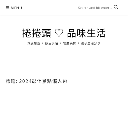
Skip
MENU
to
content
捲捲頭 ♡ 品味生活
深度旅遊 X 飯店民宿 X 餐廳美食 X 親子生活分享
玩
找
吃
找
跳
國
玩
宜
住
美
景
島
外
日
蘭
宿
食
點
這
旅
本
樣
遊
玩
標籤:
2024彰化景點懶人包