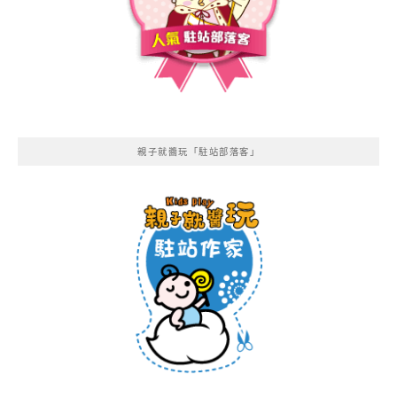
親子就醬玩「駐站部落客」