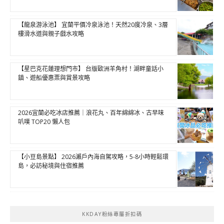
【龍泉游泳池】 宜蘭平價冷泉泳池！天然20度冷泉、3層
樓滑水道與親子戲水攻略
【星巴克花蓮理想門市】 台版歐洲羊角村！湖畔童話小
鎮、遊船優惠票與賞景攻略
2026宜蘭必吃冰店推薦｜浪花丸、百年綿綿冰、古早味
叭噗 TOP20 懶人包
【小豆島景點】 2026瀨戶內海自駕攻略，5-8小時輕鬆環
島，必訪秘境與住宿推薦
KKDAY粉絲專屬折扣碼