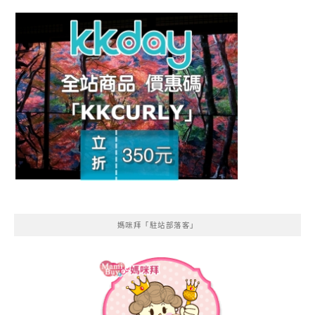
媽咪拜「駐站部落客」