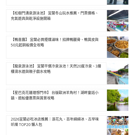
【松樹門湧泉游泳池】 宜蘭冬山玩水推薦，門票價格、
充氣遊具與乾淨設施開箱
【鴨喜露】 宜蘭必買煙燻滷味！招牌鴨腿骨、鴨賞皮與
50元起銅板價全攻略
【龍泉游泳池】 宜蘭平價冷泉泳池！天然20度冷泉、3層
樓滑水道與親子戲水攻略
【星巴克花蓮理想門市】 台版歐洲羊角村！湖畔童話小
鎮、遊船優惠票與賞景攻略
2026宜蘭必吃冰店推薦｜浪花丸、百年綿綿冰、古早味
叭噗 TOP20 懶人包