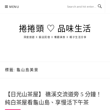
Skip
MENU
to
content
捲捲頭 ♡ 品味生活
深度旅遊 X 飯店民宿 X 餐廳美食 X 親子生活分享
玩
找
吃
找
跳
國
玩
宜
住
美
景
島
外
日
蘭
宿
食
點
這
旅
本
樣
遊
玩
標籤:
龜山島美景
【日光山茶屋】 礁溪交流道旁 5 分鐘！
純白茶屋看龜山島、享慢活下午茶