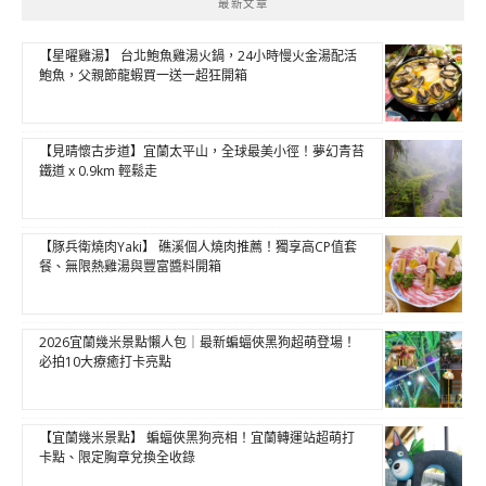
最新文章
【星曜雞湯】 台北鮑魚雞湯火鍋，24小時慢火金湯配活
鮑魚，父親節龍蝦買一送一超狂開箱
【見晴懷古步道】宜蘭太平山，全球最美小徑！夢幻青苔
鐵道 x 0.9km 輕鬆走
【豚兵衛燒肉Yaki】 礁溪個人燒肉推薦！獨享高CP值套
餐、無限熱雞湯與豐富醬料開箱
2026宜蘭幾米景點懶人包｜最新蝙蝠俠黑狗超萌登場！
必拍10大療癒打卡亮點
【宜蘭幾米景點】 蝙蝠俠黑狗亮相！宜蘭轉運站超萌打
卡點、限定胸章兌換全收錄