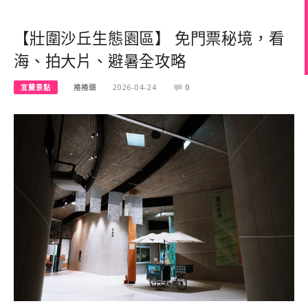
【壯圍沙丘生態園區】 免門票秘境，看
海、拍大片、避暑全攻略
宜蘭景點
捲捲頭
2026-04-24
0