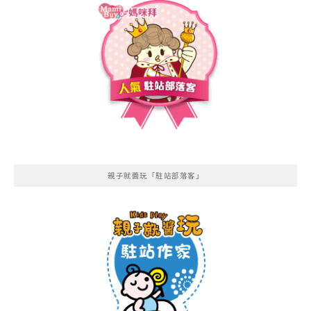
親子就醬玩「駐站部落客」