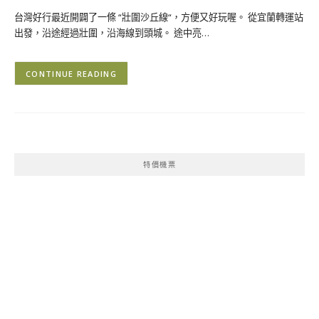
台灣好行最近開闢了一條 “壯圍沙丘線“，方便又好玩喔。 從宜蘭轉運站
出發，沿途經過壯圍，沿海線到頭城。 途中亮…
CONTINUE READING
特價機票