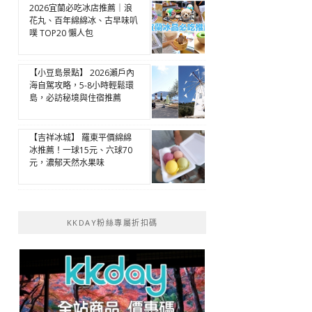
2026宜蘭必吃冰店推薦｜浪
花丸、百年綿綿冰、古早味叭
噗 TOP20 懶人包
【小豆島景點】 2026瀨戶內
海自駕攻略，5-8小時輕鬆環
島，必訪秘境與住宿推薦
【吉祥冰城】 羅東平價綿綿
冰推薦！一球15元、六球70
元，濃郁天然水果味
KKDAY粉絲專屬折扣碼