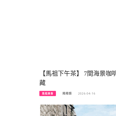
【馬祖下午茶】 7間海景
藏
捲捲頭
2026-04-16
馬祖美食