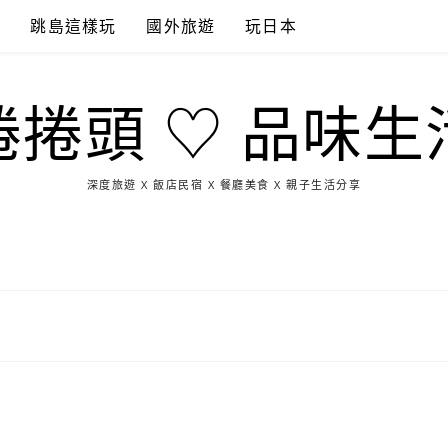
點
跳島這樣玩
國外旅遊
玩日本
捲捲頭 ♡ 品味生
深度旅遊 X 飯店民宿 X 餐廳美食 X 親子生活分享
玩
找
吃
找
跳
國
玩
宜
住
美
景
島
外
日
蘭
宿
食
點
這
旅
本
樣
遊
玩