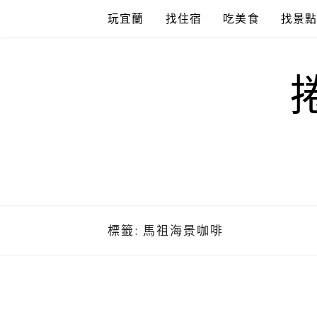
Skip
玩宜蘭
找住宿
吃美食
找景
to
content
標籤:
馬祖海景咖啡