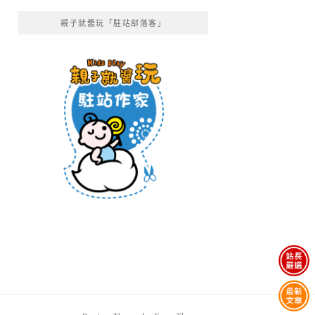
親子就醬玩「駐站部落客」