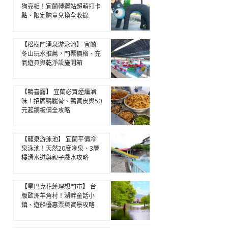
狗亮相！宜蘭轉運站超萌打卡
點、限定胸章兌換全收錄
【松樹門湧泉游泳池】 宜蘭
冬山玩水推薦，門票價格、充
氣遊具與乾淨設施開箱
【鴨喜露】 宜蘭必買煙燻滷
味！招牌鴨腿骨、鴨賞皮與50
元起銅板價全攻略
【龍泉游泳池】 宜蘭平價冷
泉泳池！天然20度冷泉、3層
樓滑水道與親子戲水攻略
【星巴克花蓮理想門市】 台
版歐洲羊角村！湖畔童話小
鎮、遊船優惠票與賞景攻略