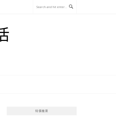
玩
找
吃
找
跳
國
玩
宜
住
美
景
島
外
日
活
蘭
宿
食
點
這
旅
本
樣
遊
玩
特價機票