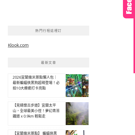
熱門行程這裡訂
Klook.com
最新文章
2026宜蘭幾米景點懶人包｜
最新蝙蝠俠黑狗超萌登場！必
拍10大療癒打卡亮點
【見晴懷古步道】宜蘭太平
山，全球最美小徑！夢幻青苔
鐵道 x 0.9km 輕鬆走
【宜蘭幾米景點】 蝙蝠俠黑