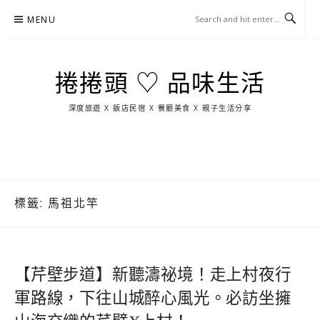
Skip
MENU
to
content
捲捲頭 ♡ 品味生活
深度旅遊 X 飯店民宿 X 餐廳美食 X 親子生活分享
玩
找
吃
找
跳
國
玩
宜
住
美
景
島
外
日
蘭
宿
食
點
這
旅
本
樣
遊
玩
標籤:
馬祖北竿
【芹壁步道】新聽濤祕境！走上村夜行
軍路線，下往山城醉心風光。必訪坐擁