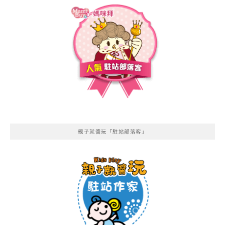
親子就醬玩「駐站部落客」