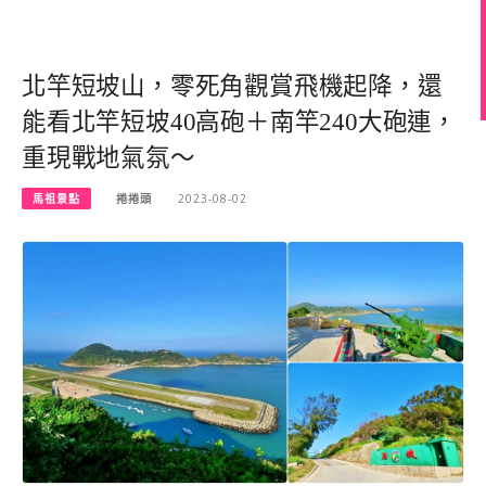
北竿短坡山，零死角觀賞飛機起降，還
能看北竿短坡40高砲＋南竿240大砲連，
重現戰地氣氛～
馬祖景點
捲捲頭
2023-08-02