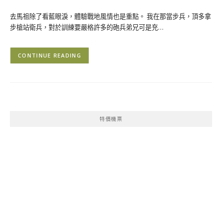
去馬祖除了看藍眼淚，體驗戰地風情也是重點。 我在那當步兵，頂多拿
步槍站衛兵，對於訓練要嚴格許多的砲兵弟兄可是充…
CONTINUE READING
特價機票