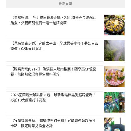
最新文章
【星曜雞湯】 台北鮑魚雞湯火鍋，24小時慢火金湯配活
鮑魚，父親節龍蝦買一送一超狂開箱
【見晴懷古步道】宜蘭太平山，全球最美小徑！夢幻青苔
鐵道 x 0.9km 輕鬆走
【豚兵衛燒肉Yaki】 礁溪個人燒肉推薦！獨享高CP值套
餐、無限熱雞湯與豐富醬料開箱
2026宜蘭幾米景點懶人包｜最新蝙蝠俠黑狗超萌登場！
必拍10大療癒打卡亮點
【宜蘭幾米景點】 蝙蝠俠黑狗亮相！宜蘭轉運站超萌打
卡點、限定胸章兌換全收錄