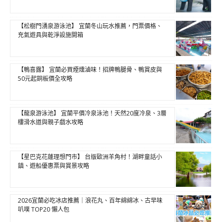
【松樹門湧泉游泳池】 宜蘭冬山玩水推薦，門票價格、
充氣遊具與乾淨設施開箱
【鴨喜露】 宜蘭必買煙燻滷味！招牌鴨腿骨、鴨賞皮與
50元起銅板價全攻略
【龍泉游泳池】 宜蘭平價冷泉泳池！天然20度冷泉、3層
樓滑水道與親子戲水攻略
【星巴克花蓮理想門市】 台版歐洲羊角村！湖畔童話小
鎮、遊船優惠票與賞景攻略
2026宜蘭必吃冰店推薦｜浪花丸、百年綿綿冰、古早味
叭噗 TOP20 懶人包