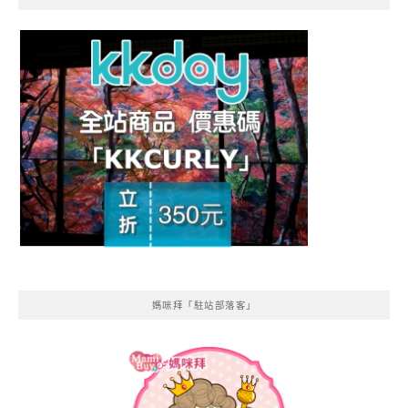
媽咪拜「駐站部落客」