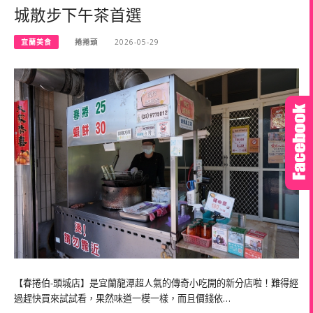
城散步下午茶首選
宜蘭美食
捲捲頭
2026-05-29
【春捲伯-頭城店】是宜蘭龍潭超人氣的傳奇小吃開的新分店啦！難得經
過趕快買來試試看，果然味道一模一樣，而且價錢依…