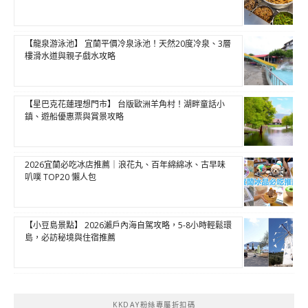
【龍泉游泳池】 宜蘭平價冷泉泳池！天然20度冷泉、3層
樓滑水道與親子戲水攻略
【星巴克花蓮理想門市】 台版歐洲羊角村！湖畔童話小
鎮、遊船優惠票與賞景攻略
2026宜蘭必吃冰店推薦｜浪花丸、百年綿綿冰、古早味
叭噗 TOP20 懶人包
【小豆島景點】 2026瀨戶內海自駕攻略，5-8小時輕鬆環
島，必訪秘境與住宿推薦
KKDAY粉絲專屬折扣碼