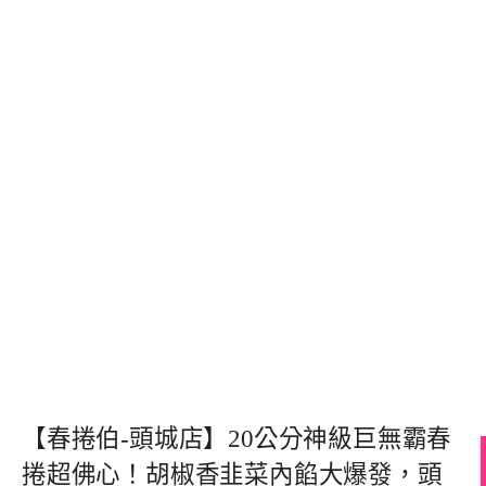
【春捲伯-頭城店】20公分神級巨無霸春
捲超佛心！胡椒香韭菜內餡大爆發，頭