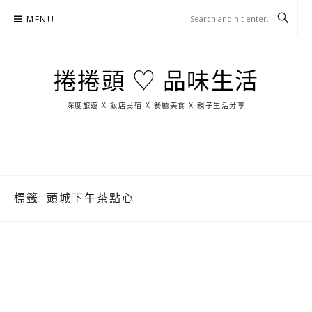
Skip
MENU
to
content
捲捲頭 ♡ 品味生活
深度旅遊 X 飯店民宿 X 餐廳美食 X 親子生活分享
玩
找
吃
找
跳
國
玩
宜
住
美
景
島
外
日
蘭
宿
食
點
這
旅
本
樣
遊
玩
標籤:
頭城下午茶點心