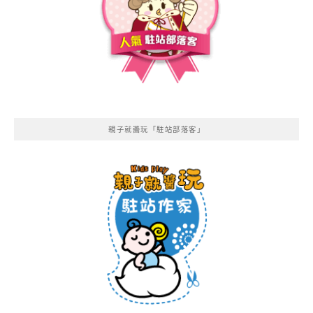
親子就醬玩「駐站部落客」