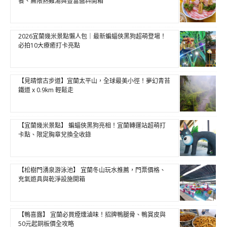
餐、無限熱雞湯與豐富醬料開箱
2026宜蘭幾米景點懶人包｜最新蝙蝠俠黑狗超萌登場！
必拍10大療癒打卡亮點
【見晴懷古步道】宜蘭太平山，全球最美小徑！夢幻青苔
鐵道 x 0.9km 輕鬆走
【宜蘭幾米景點】 蝙蝠俠黑狗亮相！宜蘭轉運站超萌打
卡點、限定胸章兌換全收錄
【松樹門湧泉游泳池】 宜蘭冬山玩水推薦，門票價格、
充氣遊具與乾淨設施開箱
【鴨喜露】 宜蘭必買煙燻滷味！招牌鴨腿骨、鴨賞皮與
50元起銅板價全攻略