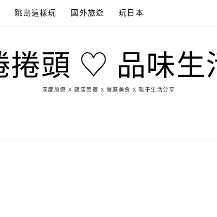
點
跳島這樣玩
國外旅遊
玩日本
捲捲頭 ♡ 品味生
深度旅遊 X 飯店民宿 X 餐廳美食 X 親子生活分享
玩
找
吃
找
跳
國
玩
宜
住
美
景
島
外
日
蘭
宿
食
點
這
旅
本
樣
遊
玩