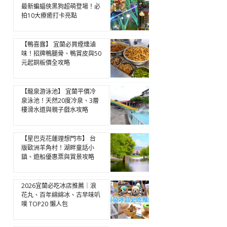
最新蝙蝠俠黑狗超萌登場！必
拍10大療癒打卡亮點
【鴨喜露】 宜蘭必買煙燻滷
味！招牌鴨腿骨、鴨賞皮與50
元起銅板價全攻略
【龍泉游泳池】 宜蘭平價冷
泉泳池！天然20度冷泉、3層
樓滑水道與親子戲水攻略
【星巴克花蓮理想門市】 台
版歐洲羊角村！湖畔童話小
鎮、遊船優惠票與賞景攻略
2026宜蘭必吃冰店推薦｜浪
花丸、百年綿綿冰、古早味叭
噗 TOP20 懶人包