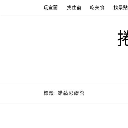
Skip
玩宜蘭
找住宿
吃美食
找景
to
content
標籤:
蜡藝彩繪館