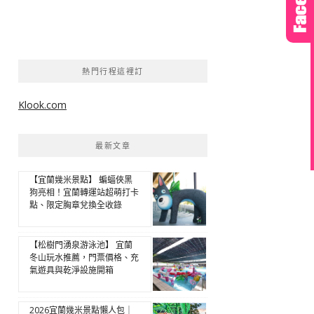
熱門行程這裡訂
Klook.com
最新文章
【宜蘭幾米景點】 蝙蝠俠黑
狗亮相！宜蘭轉運站超萌打卡
點、限定胸章兌換全收錄
【松樹門湧泉游泳池】 宜蘭
冬山玩水推薦，門票價格、充
氣遊具與乾淨設施開箱
2026宜蘭幾米景點懶人包｜