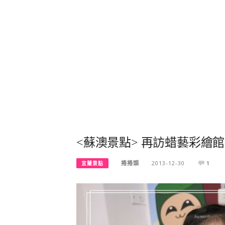
<蘇澳景點> 再訪蜡藝彩繪館
捲捲頭
2013-12-30
1
宜蘭景點