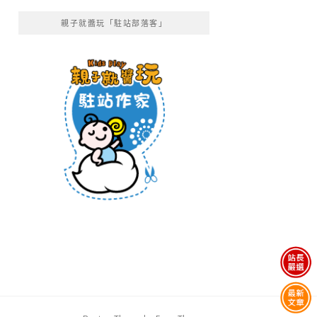
親子就醬玩「駐站部落客」