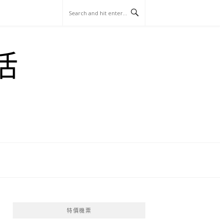
玩
找
吃
找
跳
國
玩
宜
住
美
景
島
外
日
活
蘭
宿
食
點
這
旅
本
樣
遊
玩
特價機票