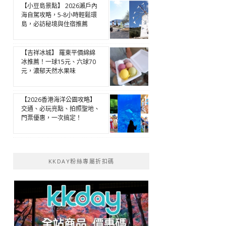
【小豆島景點】 2026瀨戶內
海自駕攻略，5-8小時輕鬆環
島，必訪秘境與住宿推薦
【吉祥冰城】 羅東平價綿綿
冰推薦！一球15元、六球70
元，濃郁天然水果味
【2026香港海洋公園攻略】
交通、必玩亮點、拍照聖地、
門票優惠，一次搞定！
KKDAY粉絲專屬折扣碼