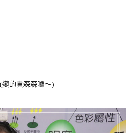
(變的貴森森囉～)