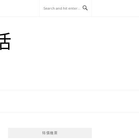
玩
找
吃
找
跳
國
玩
宜
住
美
景
島
外
日
活
蘭
宿
食
點
這
旅
本
樣
遊
玩
特價機票