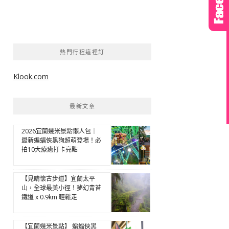
熱門行程這裡訂
Klook.com
最新文章
2026宜蘭幾米景點懶人包｜
最新蝙蝠俠黑狗超萌登場！必
拍10大療癒打卡亮點
【見晴懷古步道】宜蘭太平
山，全球最美小徑！夢幻青苔
鐵道 x 0.9km 輕鬆走
【宜蘭幾米景點】 蝙蝠俠黑