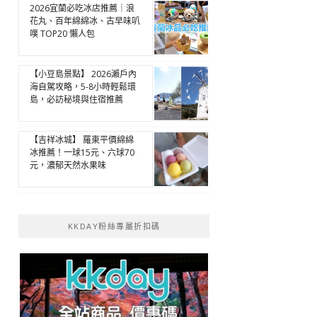
2026宜蘭必吃冰店推薦｜浪
花丸、百年綿綿冰、古早味叭
噗 TOP20 懶人包
【小豆島景點】 2026瀨戶內
海自駕攻略，5-8小時輕鬆環
島，必訪秘境與住宿推薦
【吉祥冰城】 羅東平價綿綿
冰推薦！一球15元、六球70
元，濃郁天然水果味
KKDAY粉絲專屬折扣碼