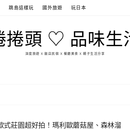
點
跳島這樣玩
國外旅遊
玩日本
捲捲頭 ♡ 品味生
深度旅遊 X 飯店民宿 X 餐廳美食 X 親子生活分享
玩
找
吃
找
跳
國
玩
宜
住
美
景
島
外
日
蘭
宿
食
點
這
旅
本
樣
遊
玩
歐式莊園超好拍！瑪利歐蘑菇屋、森林溜