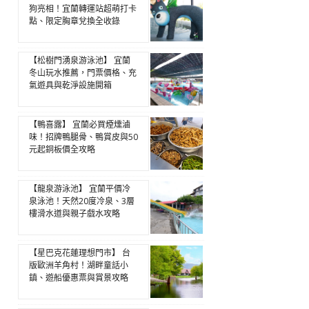
狗亮相！宜蘭轉運站超萌打卡
點、限定胸章兌換全收錄
【松樹門湧泉游泳池】 宜蘭
冬山玩水推薦，門票價格、充
氣遊具與乾淨設施開箱
【鴨喜露】 宜蘭必買煙燻滷
味！招牌鴨腿骨、鴨賞皮與50
元起銅板價全攻略
【龍泉游泳池】 宜蘭平價冷
泉泳池！天然20度冷泉、3層
樓滑水道與親子戲水攻略
【星巴克花蓮理想門市】 台
版歐洲羊角村！湖畔童話小
鎮、遊船優惠票與賞景攻略