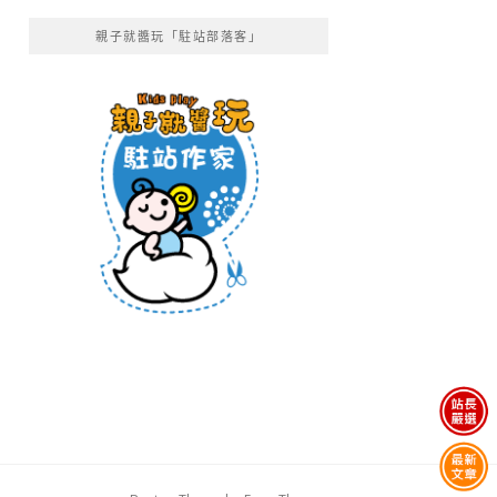
親子就醬玩「駐站部落客」