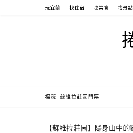
Skip
玩宜蘭
找住宿
吃美食
找景
to
content
標籤:
蘇維拉莊園門票
【蘇維拉莊園】隱身山中的