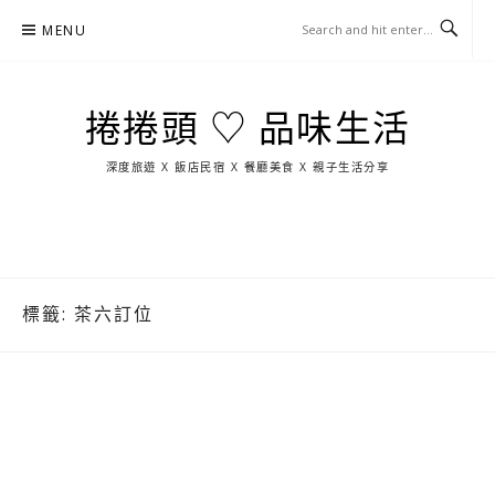
Skip
MENU
to
content
捲捲頭 ♡ 品味生活
深度旅遊 X 飯店民宿 X 餐廳美食 X 親子生活分享
玩
找
吃
找
跳
國
玩
宜
住
美
景
島
外
日
蘭
宿
食
點
這
旅
本
樣
遊
玩
標籤:
茶六訂位