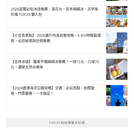
2026宜蘭必吃冰店推薦｜浪花丸、百年綿綿冰、古早味
叭噗 TOP20 懶人包
【小豆島景點】 2026瀨戶內海自駕攻略，5-8小時輕鬆環
島，必訪秘境與住宿推薦
【吉祥冰城】 羅東平價綿綿冰推薦！一球15元、六球70
元，濃郁天然水果味
【2026香港海洋公園攻略】交通、必玩亮點、拍照聖
地、門票優惠，一次搞定！
KKDAY粉絲專屬折扣碼