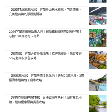
【松樹門湧泉游泳池】 宜蘭冬山玩水推薦，門票價格、
充氣遊具與乾淨設施開箱
2026宜蘭幾米景點懶人包｜最新蝙蝠俠黑狗超萌登場！
必拍10大療癒打卡亮點
【鴨喜露】 宜蘭必買煙燻滷味！招牌鴨腿骨、鴨賞皮與
50元起銅板價全攻略
【龍泉游泳池】 宜蘭平價冷泉泳池！天然20度冷泉、3層
樓滑水道與親子戲水攻略
【星巴克花蓮理想門市】 台版歐洲羊角村！湖畔童話小
鎮、遊船優惠票與賞景攻略