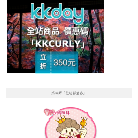
媽咪拜「駐站部落客」