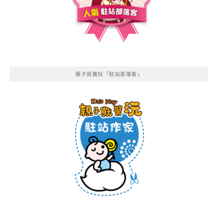
親子就醬玩「駐站部落客」