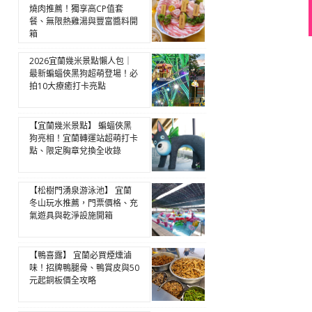
燒肉推薦！獨享高CP值套
餐、無限熱雞湯與豐富醬料開
箱
2026宜蘭幾米景點懶人包｜
最新蝙蝠俠黑狗超萌登場！必
拍10大療癒打卡亮點
【宜蘭幾米景點】 蝙蝠俠黑
狗亮相！宜蘭轉運站超萌打卡
點、限定胸章兌換全收錄
【松樹門湧泉游泳池】 宜蘭
冬山玩水推薦，門票價格、充
氣遊具與乾淨設施開箱
【鴨喜露】 宜蘭必買煙燻滷
味！招牌鴨腿骨、鴨賞皮與50
元起銅板價全攻略