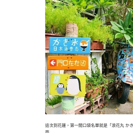
這次到花蓮，第一間口袋名單就是「浪花丸 かき
而…