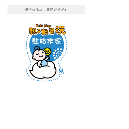
親子就醬玩「駐站部落客」