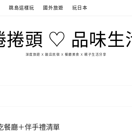
點
跳島這樣玩
國外旅遊
玩日本
捲捲頭 ♡ 品味生
深度旅遊 X 飯店民宿 X 餐廳美食 X 親子生活分享
玩
找
吃
找
跳
國
玩
宜
住
美
景
島
外
日
蘭
宿
食
點
這
旅
本
樣
遊
玩
必吃餐廳＋伴手禮清單