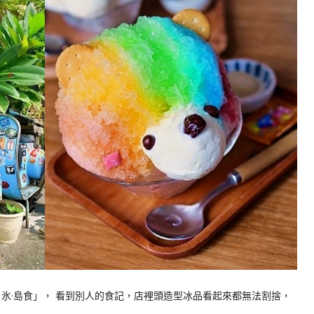
氷·島食」， 看到別人的食記，店裡頭造型冰品看起來都無法割捨，