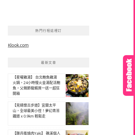
熱門行程這裡訂
Klook.com
最新文章
【星曜雞湯】 台北鮑魚雞湯
火鍋，24小時慢火金湯配活鮑
魚，父親節龍蝦買一送一超狂
開箱
【見晴懷古步道】宜蘭太平
山，全球最美小徑！夢幻青苔
鐵道 x 0.9km 輕鬆走
【豚兵衛燒肉Yaki】 礁溪個人