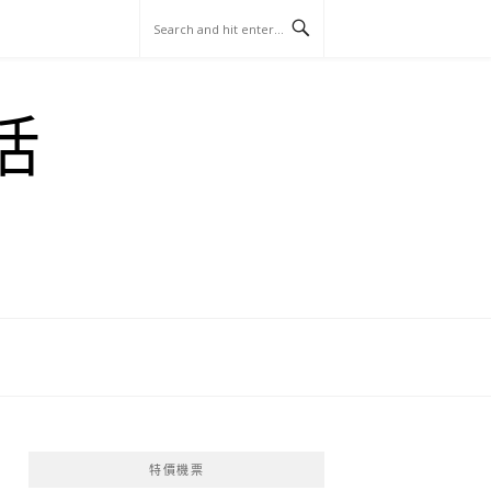
玩
找
吃
找
跳
國
玩
宜
住
美
景
島
外
日
活
蘭
宿
食
點
這
旅
本
樣
遊
玩
特價機票