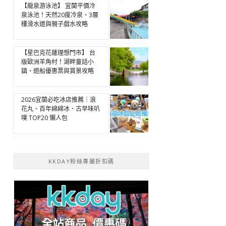
【龍泉游泳池】 宜蘭平價冷
泉泳池！天然20度冷泉、3層
樓滑水道與親子戲水攻略
【星巴克花蓮理想門市】 台
版歐洲羊角村！湖畔童話小
鎮、遊船優惠票與賞景攻略
2026宜蘭必吃冰店推薦｜浪
花丸、百年綿綿冰、古早味叭
噗 TOP20 懶人包
KKDAY粉絲專屬折扣碼