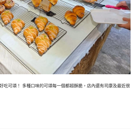
好吃可頌！ 多種口味的可頌每一個都超酥脆，店內還有司康及最近很