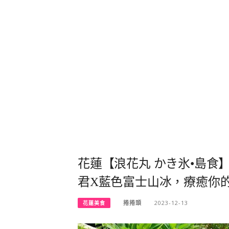
花蓮【浪花丸 かき氷•島食
君X藍色富士山冰，療癒你
捲捲頭
2023-12-13
花蓮美食