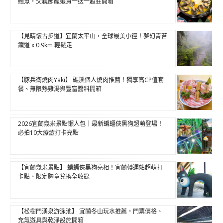
鮑魚，父親節龍蝦買一送一超狂開箱
【見晴懷古步道】宜蘭太平山，全球最美小徑！夢幻青苔
鐵道 x 0.9km 輕鬆走
【豚兵衛燒肉Yaki】 礁溪個人燒肉推薦！獨享高CP值套
餐、無限熱雞湯與豐富醬料開箱
2026宜蘭幾米景點懶人包｜最新蝙蝠俠黑狗超萌登場！
必拍10大療癒打卡亮點
【宜蘭幾米景點】 蝙蝠俠黑狗亮相！宜蘭轉運站超萌打
卡點、限定胸章兌換全收錄
【松樹門湧泉游泳池】 宜蘭冬山玩水推薦，門票價格、
充氣遊具與乾淨設施開箱