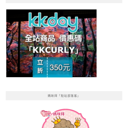
媽咪拜「駐站部落客」