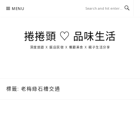
Skip
MENU
to
content
捲捲頭 ♡ 品味生活
深度旅遊 X 飯店民宿 X 餐廳美食 X 親子生活分享
玩
找
吃
找
跳
國
玩
宜
住
美
景
島
外
日
蘭
宿
食
點
這
旅
本
樣
遊
玩
標籤:
老梅綠石槽交通