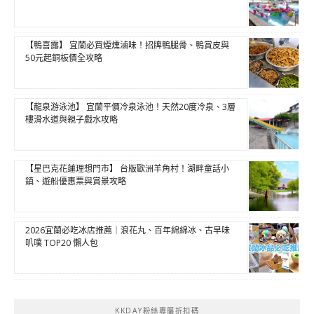
【鴨喜露】 宜蘭必買煙燻滷味！招牌鴨腿骨、鴨賞皮與
50元起銅板價全攻略
【龍泉游泳池】 宜蘭平價冷泉泳池！天然20度冷泉、3層
樓滑水道與親子戲水攻略
【星巴克花蓮理想門市】 台版歐洲羊角村！湖畔童話小
鎮、遊船優惠票與賞景攻略
2026宜蘭必吃冰店推薦｜浪花丸、百年綿綿冰、古早味
叭噗 TOP20 懶人包
KKDAY粉絲專屬折扣碼