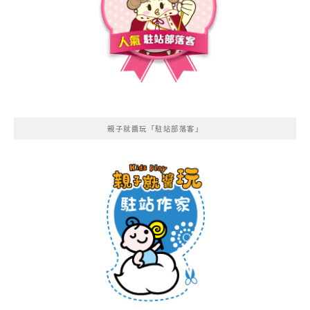
親子就醬玩「駐站部落客」