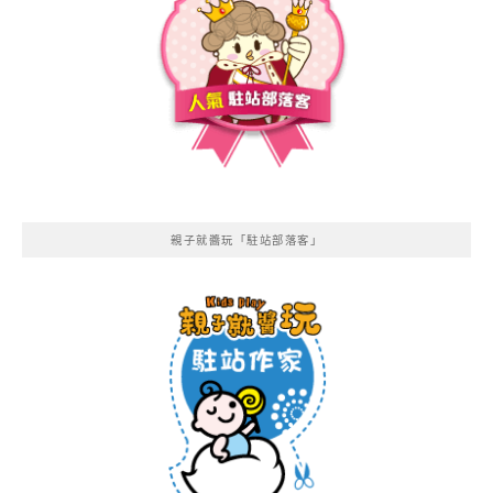
親子就醬玩「駐站部落客」