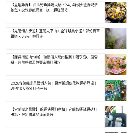
【星曜雞湯】 台北鮑魚雞湯火鍋，24小時慢火金湯配活
鮑魚，父親節龍蝦買一送一超狂開箱
【見晴懷古步道】宜蘭太平山，全球最美小徑！夢幻青苔
鐵道 x 0.9km 輕鬆走
【豚兵衛燒肉Yaki】 礁溪個人燒肉推薦！獨享高CP值套
餐、無限熱雞湯與豐富醬料開箱
2026宜蘭幾米景點懶人包｜最新蝙蝠俠黑狗超萌登場！
必拍10大療癒打卡亮點
【宜蘭幾米景點】 蝙蝠俠黑狗亮相！宜蘭轉運站超萌打
卡點、限定胸章兌換全收錄