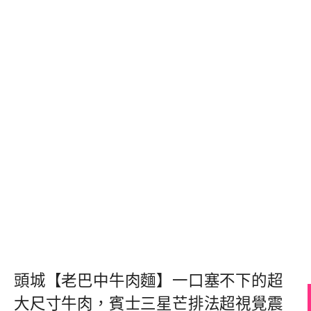
頭城【老巴中牛肉麵】一口塞不下的超
大尺寸牛肉，賓士三星芒排法超視覺震