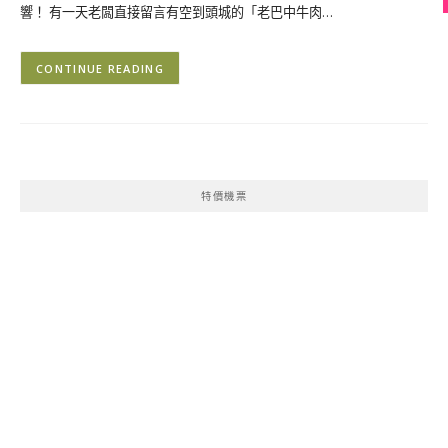
響！ 有一天老闆直接留言有空到頭城的「老巴中牛肉…
CONTINUE READING
特價機票