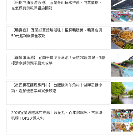
【松樹門湧泉游泳池】 宜蘭冬山玩水推薦，門票價格、
充氣遊具與乾淨設施開箱
【鴨喜露】 宜蘭必買煙燻滷味！招牌鴨腿骨、鴨賞皮與
50元起銅板價全攻略
【龍泉游泳池】 宜蘭平價冷泉泳池！天然20度冷泉、3層
樓滑水道與親子戲水攻略
【星巴克花蓮理想門市】 台版歐洲羊角村！湖畔童話小
鎮、遊船優惠票與賞景攻略
2026宜蘭必吃冰店推薦｜浪花丸、百年綿綿冰、古早味
叭噗 TOP20 懶人包