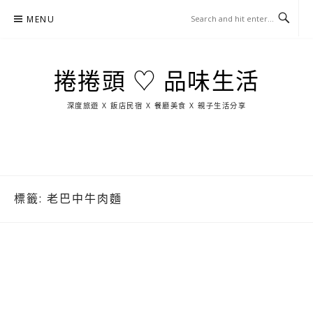
Skip
MENU
to
content
捲捲頭 ♡ 品味生活
深度旅遊 X 飯店民宿 X 餐廳美食 X 親子生活分享
玩
找
吃
找
跳
國
玩
宜
住
美
景
島
外
日
蘭
宿
食
點
這
旅
本
樣
遊
玩
標籤:
老巴中牛肉麵