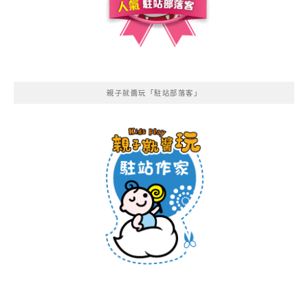
親子就醬玩「駐站部落客」