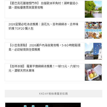
【星巴克花蓮理想門市】 台版歐洲羊角村！湖畔童話小
鎮、遊船優惠票與賞景攻略
2026宜蘭必吃冰店推薦｜浪花丸、百年綿綿冰、古早味
叭噗 TOP20 懶人包
【小豆島景點】 2026瀨戶內海自駕攻略，5-8小時輕鬆環
島，必訪秘境與住宿推薦
【吉祥冰城】 羅東平價綿綿冰推薦！一球15元、六球70
元，濃郁天然水果味
KKDAY粉絲專屬折扣碼