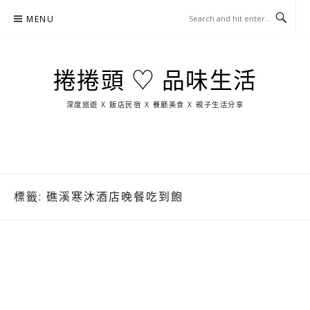
Skip
MENU
to
content
捲捲頭 ♡ 品味生活
深度旅遊 X 飯店民宿 X 餐廳美食 X 親子生活分享
玩
找
吃
找
跳
國
玩
宜
住
美
景
島
外
日
蘭
宿
食
點
這
旅
本
樣
遊
玩
標籤:
礁溪寒沐酒店晚餐吃到飽