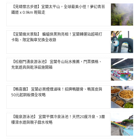
【見晴懷古步道】宜蘭太平山，全球最美小徑！夢幻青苔
鐵道 x 0.9km 輕鬆走
【宜蘭幾米景點】 蝙蝠俠黑狗亮相！宜蘭轉運站超萌打
卡點、限定胸章兌換全收錄
【松樹門湧泉游泳池】 宜蘭冬山玩水推薦，門票價格、
充氣遊具與乾淨設施開箱
【鴨喜露】 宜蘭必買煙燻滷味！招牌鴨腿骨、鴨賞皮與
50元起銅板價全攻略
【龍泉游泳池】 宜蘭平價冷泉泳池！天然20度冷泉、3層
樓滑水道與親子戲水攻略