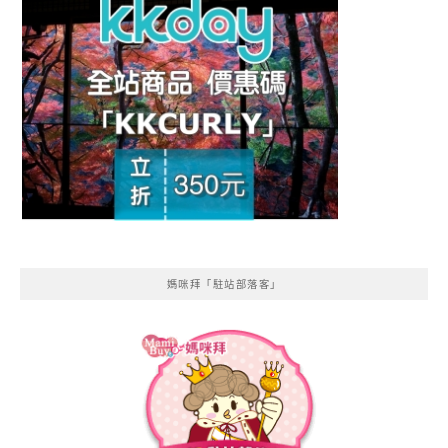
媽咪拜「駐站部落客」