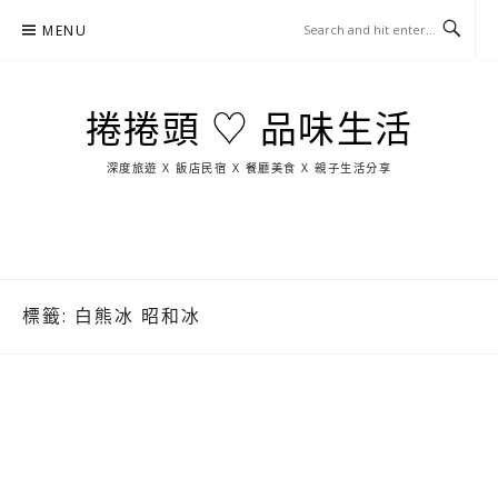
Skip
MENU
to
content
捲捲頭 ♡ 品味生活
深度旅遊 X 飯店民宿 X 餐廳美食 X 親子生活分享
玩
找
吃
找
跳
國
玩
宜
住
美
景
島
外
日
蘭
宿
食
點
這
旅
本
樣
遊
玩
標籤:
白熊冰 昭和冰