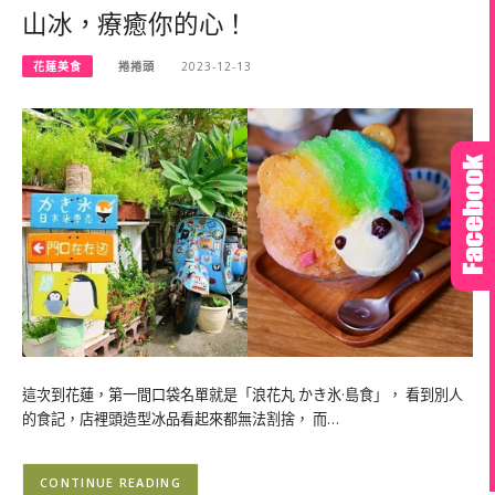
山冰，療癒你的心！
花蓮美食
捲捲頭
2023-12-13
這次到花蓮，第一間口袋名單就是「浪花丸 かき氷·島食」， 看到別人
的食記，店裡頭造型冰品看起來都無法割捨， 而…
CONTINUE READING