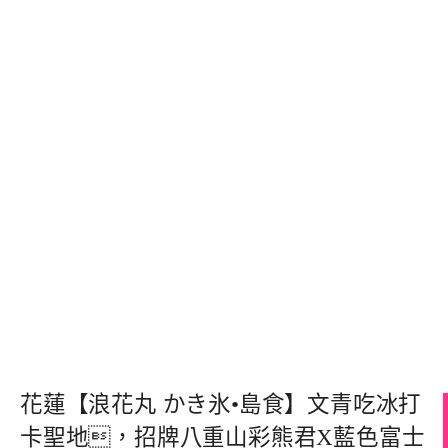
花蓮【浪花丸 かき氷•島食】文青吃冰打
卡聖地，招牌八重山彩熊君X藍色富士