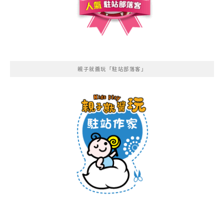
親子就醬玩「駐站部落客」