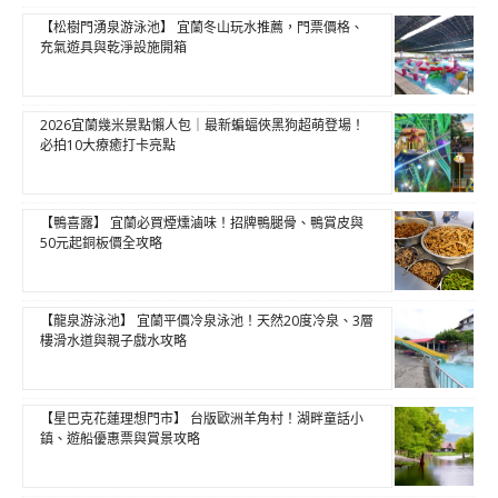
【松樹門湧泉游泳池】 宜蘭冬山玩水推薦，門票價格、
充氣遊具與乾淨設施開箱
2026宜蘭幾米景點懶人包｜最新蝙蝠俠黑狗超萌登場！
必拍10大療癒打卡亮點
【鴨喜露】 宜蘭必買煙燻滷味！招牌鴨腿骨、鴨賞皮與
50元起銅板價全攻略
【龍泉游泳池】 宜蘭平價冷泉泳池！天然20度冷泉、3層
樓滑水道與親子戲水攻略
【星巴克花蓮理想門市】 台版歐洲羊角村！湖畔童話小
鎮、遊船優惠票與賞景攻略