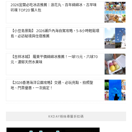
2026宜蘭必吃冰店推薦｜浪花丸、百年綿綿冰、古早味
叭噗 TOP20 懶人包
【小豆島景點】 2026瀨戶內海自駕攻略，5-8小時輕鬆環
島，必訪秘境與住宿推薦
【吉祥冰城】 羅東平價綿綿冰推薦！一球15元、六球70
元，濃郁天然水果味
【2026香港海洋公園攻略】交通、必玩亮點、拍照聖
地、門票優惠，一次搞定！
KKDAY粉絲專屬折扣碼