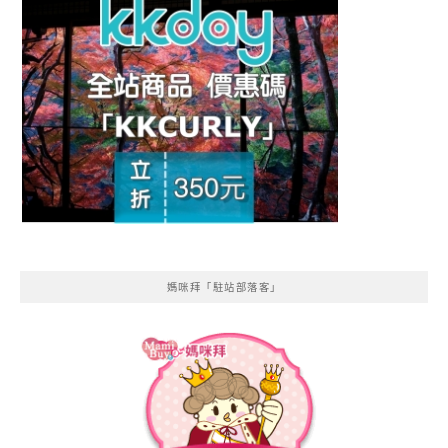
媽咪拜「駐站部落客」