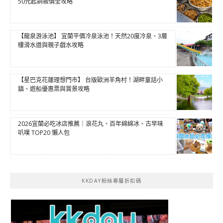
50元起銅板價全攻略
【龍泉游泳池】 宜蘭平價冷泉泳池！天然20度冷泉、3層
樓滑水道與親子戲水攻略
【星巴克花蓮理想門市】 台版歐洲羊角村！湖畔童話小
鎮、遊船優惠票與賞景攻略
2026宜蘭必吃冰店推薦｜浪花丸、百年綿綿冰、古早味
叭噗 TOP20 懶人包
KKDAY粉絲專屬折扣碼