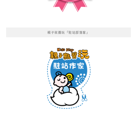
親子就醬玩「駐站部落客」