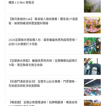
鐵道 x 0.9km 輕鬆走
【豚兵衛燒肉Yaki】 礁溪個人燒肉推薦！獨享高CP值套
餐、無限熱雞湯與豐富醬料開箱
2026宜蘭幾米景點懶人包｜最新蝙蝠俠黑狗超萌登場！
必拍10大療癒打卡亮點
【宜蘭幾米景點】 蝙蝠俠黑狗亮相！宜蘭轉運站超萌打
卡點、限定胸章兌換全收錄
【松樹門湧泉游泳池】 宜蘭冬山玩水推薦，門票價格、
充氣遊具與乾淨設施開箱
【鴨喜露】 宜蘭必買煙燻滷味！招牌鴨腿骨、鴨賞皮與