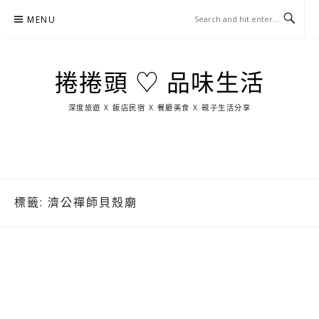
Skip
MENU
to
content
捲捲頭 ♡ 品味生活
深度旅遊 X 飯店民宿 X 餐廳美食 X 親子生活分享
玩
找
吃
找
跳
國
玩
宜
住
美
景
島
外
日
蘭
宿
食
點
這
旅
本
樣
遊
玩
標籤:
濟公禪師貝殼廟