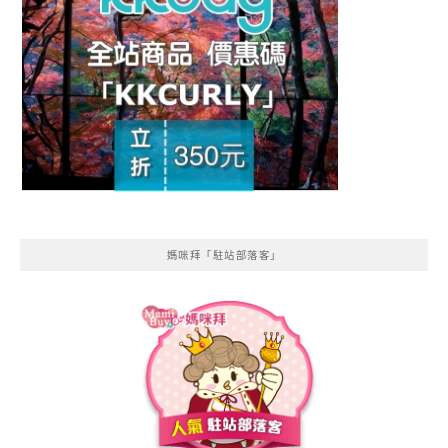
媽咪拜「駐站部落客」