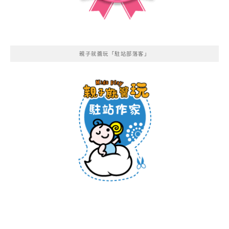
親子就醬玩「駐站部落客」