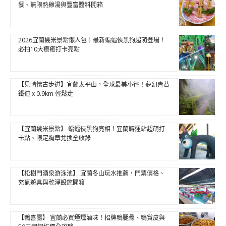
餐、無限熱雞湯與豐富醬料開箱
2026宜蘭幾米景點懶人包｜最新蝙蝠俠黑狗超萌登場！
必拍10大療癒打卡亮點
【見晴懷古步道】宜蘭太平山，全球最美小徑！夢幻青苔
鐵道 x 0.9km 輕鬆走
【宜蘭幾米景點】 蝙蝠俠黑狗亮相！宜蘭轉運站超萌打
卡點、限定胸章兌換全收錄
【松樹門湧泉游泳池】 宜蘭冬山玩水推薦，門票價格、
充氣遊具與乾淨設施開箱
【鴨喜露】 宜蘭必買煙燻滷味！招牌鴨腿骨、鴨賞皮與