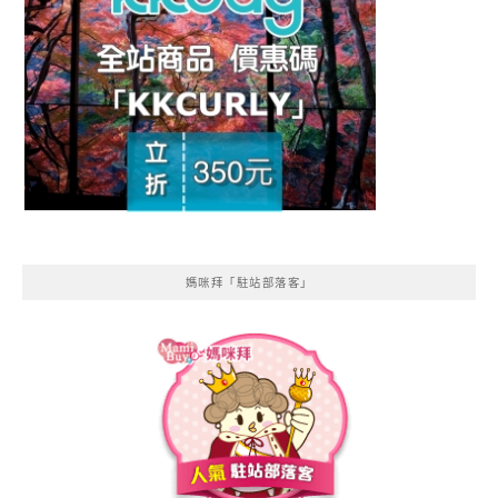
媽咪拜「駐站部落客」