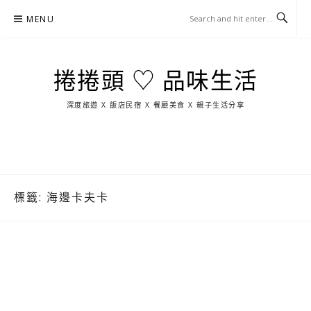
Skip
MENU
to
content
捲捲頭 ♡ 品味生活
深度旅遊 X 飯店民宿 X 餐廳美食 X 親子生活分享
玩
找
吃
找
跳
國
玩
宜
住
美
景
島
外
日
蘭
宿
食
點
這
旅
本
樣
遊
玩
標籤:
海邊卡夫卡