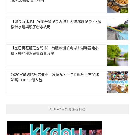
50元起銅板價全攻略
【龍泉游泳池】 宜蘭平價冷泉泳池！天然20度冷泉、3層
樓滑水道與親子戲水攻略
【星巴克花蓮理想門市】 台版歐洲羊角村！湖畔童話小
鎮、遊船優惠票與賞景攻略
2026宜蘭必吃冰店推薦｜浪花丸、百年綿綿冰、古早味
叭噗 TOP20 懶人包
KKDAY粉絲專屬折扣碼