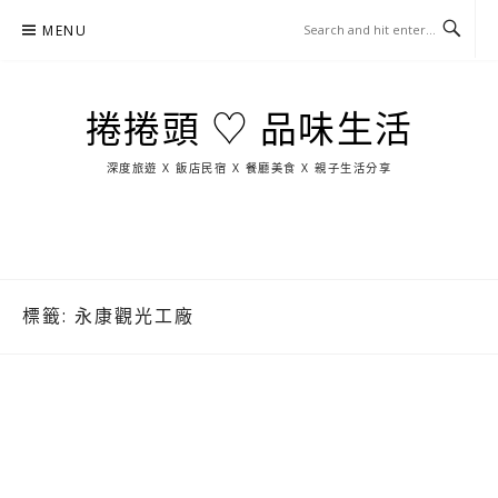
Skip
MENU
to
content
捲捲頭 ♡ 品味生活
深度旅遊 X 飯店民宿 X 餐廳美食 X 親子生活分享
玩
找
吃
找
跳
國
玩
宜
住
美
景
島
外
日
蘭
宿
食
點
這
旅
本
樣
遊
玩
標籤:
永康觀光工廠