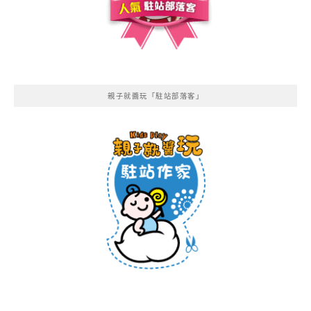
親子就醬玩「駐站部落客」