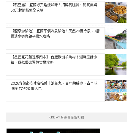
【鴨喜露】 宜蘭必買煙燻滷味！招牌鴨腿骨、鴨賞皮與
50元起銅板價全攻略
【龍泉游泳池】 宜蘭平價冷泉泳池！天然20度冷泉、3層
樓滑水道與親子戲水攻略
【星巴克花蓮理想門市】 台版歐洲羊角村！湖畔童話小
鎮、遊船優惠票與賞景攻略
2026宜蘭必吃冰店推薦｜浪花丸、百年綿綿冰、古早味
叭噗 TOP20 懶人包
KKDAY粉絲專屬折扣碼