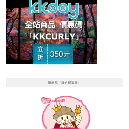
媽咪拜「駐站部落客」