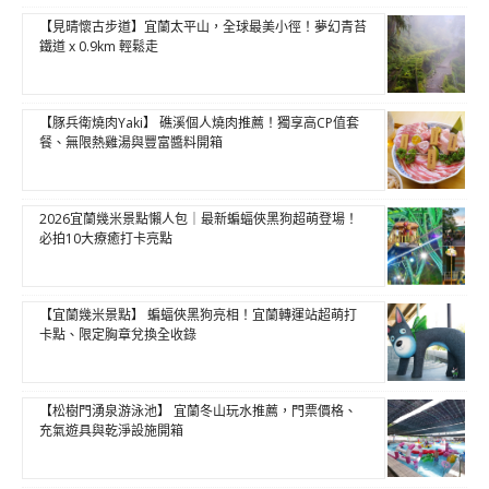
【見晴懷古步道】宜蘭太平山，全球最美小徑！夢幻青苔
鐵道 x 0.9km 輕鬆走
【豚兵衛燒肉Yaki】 礁溪個人燒肉推薦！獨享高CP值套
餐、無限熱雞湯與豐富醬料開箱
2026宜蘭幾米景點懶人包｜最新蝙蝠俠黑狗超萌登場！
必拍10大療癒打卡亮點
【宜蘭幾米景點】 蝙蝠俠黑狗亮相！宜蘭轉運站超萌打
卡點、限定胸章兌換全收錄
【松樹門湧泉游泳池】 宜蘭冬山玩水推薦，門票價格、
充氣遊具與乾淨設施開箱