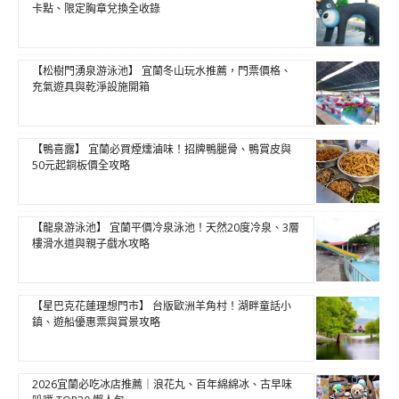
卡點、限定胸章兌換全收錄
【松樹門湧泉游泳池】 宜蘭冬山玩水推薦，門票價格、
充氣遊具與乾淨設施開箱
【鴨喜露】 宜蘭必買煙燻滷味！招牌鴨腿骨、鴨賞皮與
50元起銅板價全攻略
【龍泉游泳池】 宜蘭平價冷泉泳池！天然20度冷泉、3層
樓滑水道與親子戲水攻略
【星巴克花蓮理想門市】 台版歐洲羊角村！湖畔童話小
鎮、遊船優惠票與賞景攻略
2026宜蘭必吃冰店推薦｜浪花丸、百年綿綿冰、古早味