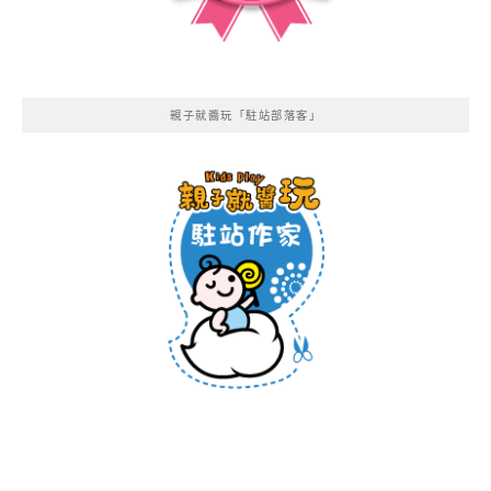
親子就醬玩「駐站部落客」