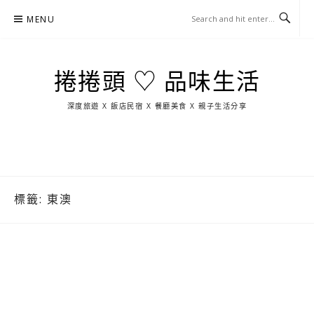
Skip
MENU
to
content
捲捲頭 ♡ 品味生活
深度旅遊 X 飯店民宿 X 餐廳美食 X 親子生活分享
玩
找
吃
找
跳
國
玩
宜
住
美
景
島
外
日
蘭
宿
食
點
這
旅
本
樣
遊
玩
標籤:
東澳