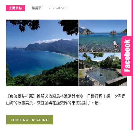
宜蘭景點
捲捲頭
2026-07-03
【東澳景點推薦】推薦必收粉鳥林漁港與南澳一日遊行程！想一次看盡
山海的療癒美景，來宜蘭與花蓮交界的東澳就對了。最…
CONTINUE READING