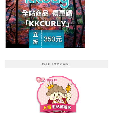
媽咪拜「駐站部落客」