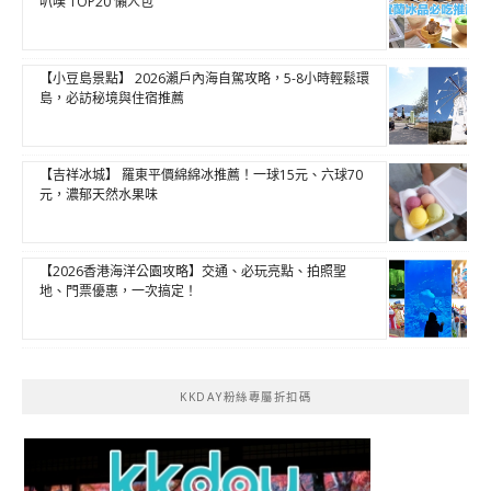
叭噗 TOP20 懶人包
【小豆島景點】 2026瀨戶內海自駕攻略，5-8小時輕鬆環
島，必訪秘境與住宿推薦
【吉祥冰城】 羅東平價綿綿冰推薦！一球15元、六球70
元，濃郁天然水果味
【2026香港海洋公園攻略】交通、必玩亮點、拍照聖
地、門票優惠，一次搞定！
KKDAY粉絲專屬折扣碼