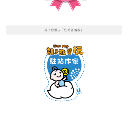
親子就醬玩「駐站部落客」