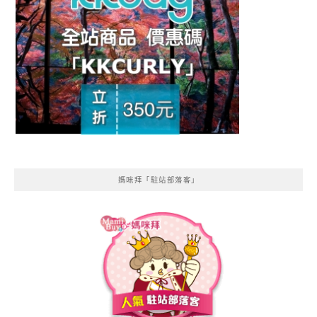
媽咪拜「駐站部落客」