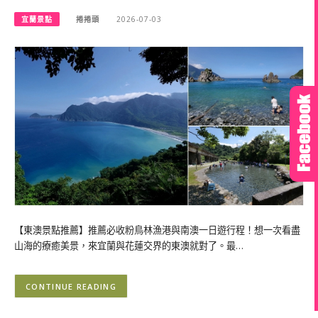
宜蘭景點
捲捲頭
2026-07-03
【東澳景點推薦】推薦必收粉鳥林漁港與南澳一日遊行程！想一次看盡
山海的療癒美景，來宜蘭與花蓮交界的東澳就對了。最…
CONTINUE READING