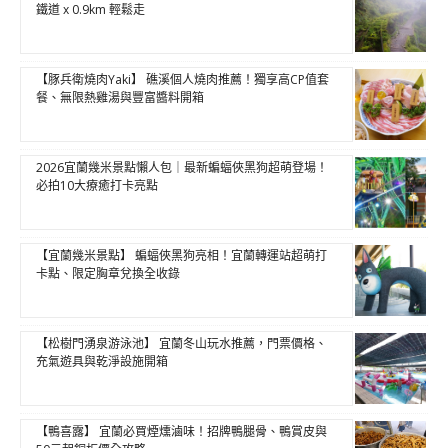
鐵道 x 0.9km 輕鬆走
【豚兵衛燒肉Yaki】 礁溪個人燒肉推薦！獨享高CP值套
餐、無限熱雞湯與豐富醬料開箱
2026宜蘭幾米景點懶人包｜最新蝙蝠俠黑狗超萌登場！
必拍10大療癒打卡亮點
【宜蘭幾米景點】 蝙蝠俠黑狗亮相！宜蘭轉運站超萌打
卡點、限定胸章兌換全收錄
【松樹門湧泉游泳池】 宜蘭冬山玩水推薦，門票價格、
充氣遊具與乾淨設施開箱
【鴨喜露】 宜蘭必買煙燻滷味！招牌鴨腿骨、鴨賞皮與