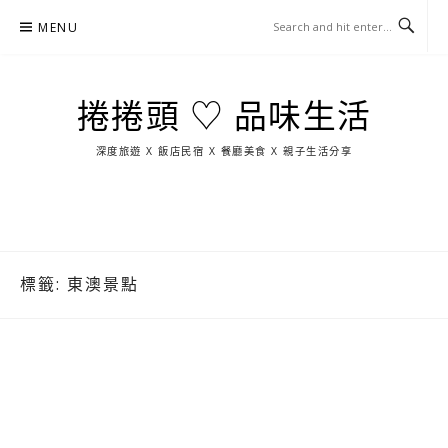
Skip
MENU
to
content
捲捲頭 ♡ 品味生活
深度旅遊 X 飯店民宿 X 餐廳美食 X 親子生活分享
玩
找
吃
找
跳
國
玩
宜
住
美
景
島
外
日
蘭
宿
食
點
這
旅
本
樣
遊
玩
標籤:
東澳景點