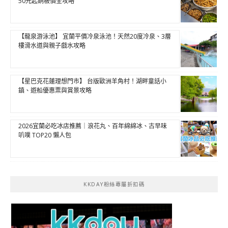
50元起銅板價全攻略
【龍泉游泳池】 宜蘭平價冷泉泳池！天然20度冷泉、3層
樓滑水道與親子戲水攻略
【星巴克花蓮理想門市】 台版歐洲羊角村！湖畔童話小
鎮、遊船優惠票與賞景攻略
2026宜蘭必吃冰店推薦｜浪花丸、百年綿綿冰、古早味
叭噗 TOP20 懶人包
KKDAY粉絲專屬折扣碼