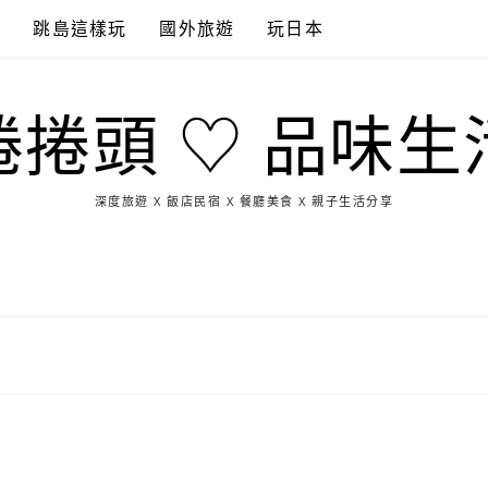
點
跳島這樣玩
國外旅遊
玩日本
捲捲頭 ♡ 品味生
深度旅遊 X 飯店民宿 X 餐廳美食 X 親子生活分享
玩
找
吃
找
跳
國
玩
宜
住
美
景
島
外
日
蘭
宿
食
點
這
旅
本
樣
遊
玩