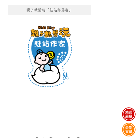
親子就醬玩「駐站部落客」