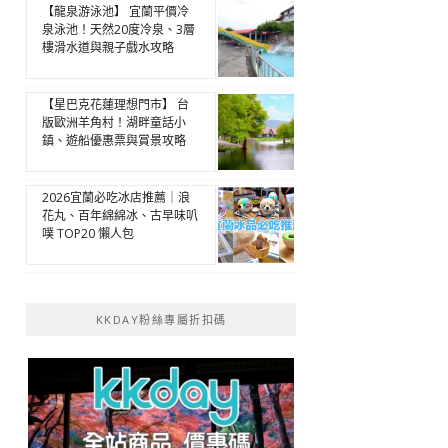
【龍泉游泳池】 宜蘭平價冷
泉泳池！天然20度冷泉、3層
樓滑水道與親子戲水攻略
【星巴克花蓮理想門市】 台
版歐洲羊角村！湖畔童話小
鎮、遊船優惠票與賞景攻略
2026宜蘭必吃冰店推薦｜浪
花丸、百年綿綿冰、古早味叭
噗 TOP20 懶人包
KKDAY粉絲專屬折扣碼