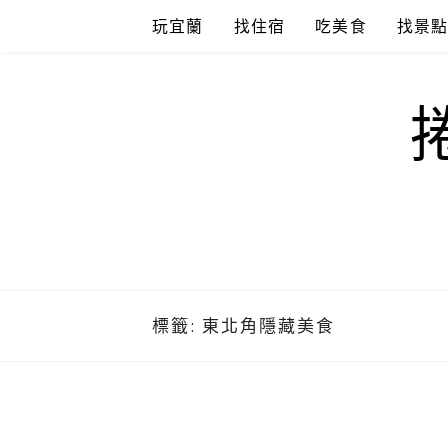
Skip
玩宜蘭
找住宿
吃美食
找景
to
content
標籤:
東北角隱藏美食