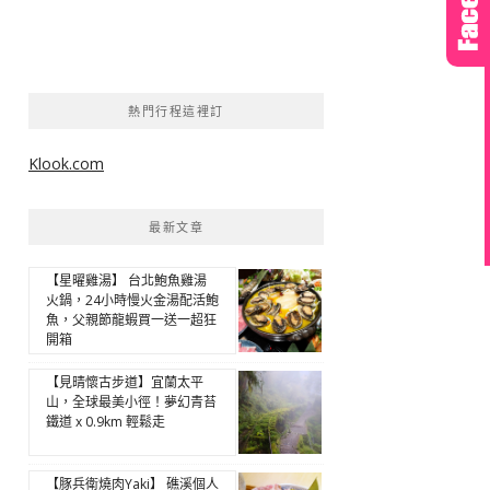
熱門行程這裡訂
Klook.com
最新文章
【星曜雞湯】 台北鮑魚雞湯
火鍋，24小時慢火金湯配活鮑
魚，父親節龍蝦買一送一超狂
開箱
【見晴懷古步道】宜蘭太平
山，全球最美小徑！夢幻青苔
鐵道 x 0.9km 輕鬆走
【豚兵衛燒肉Yaki】 礁溪個人