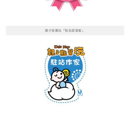
親子就醬玩「駐站部落客」