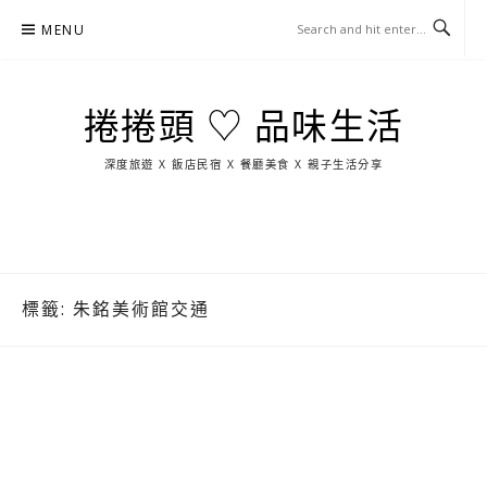
Skip
MENU
to
content
捲捲頭 ♡ 品味生活
深度旅遊 X 飯店民宿 X 餐廳美食 X 親子生活分享
玩
找
吃
找
跳
國
玩
宜
住
美
景
島
外
日
蘭
宿
食
點
這
旅
本
樣
遊
玩
標籤:
朱銘美術館交通