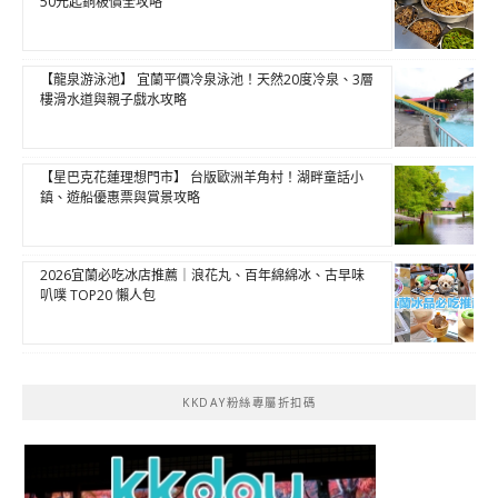
50元起銅板價全攻略
【龍泉游泳池】 宜蘭平價冷泉泳池！天然20度冷泉、3層
樓滑水道與親子戲水攻略
【星巴克花蓮理想門市】 台版歐洲羊角村！湖畔童話小
鎮、遊船優惠票與賞景攻略
2026宜蘭必吃冰店推薦｜浪花丸、百年綿綿冰、古早味
叭噗 TOP20 懶人包
KKDAY粉絲專屬折扣碼