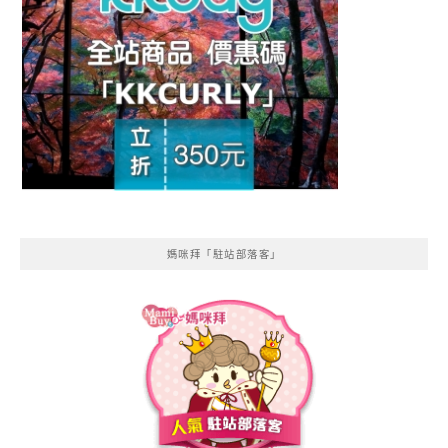
媽咪拜「駐站部落客」