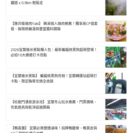
鐵道 x 0.9km 輕鬆走
【豚兵衛燒肉Yaki】 礁溪個人燒肉推薦！獨享高CP值套
餐、無限熱雞湯與豐富醬料開箱
2026宜蘭幾米景點懶人包｜最新蝙蝠俠黑狗超萌登場！
必拍10大療癒打卡亮點
【宜蘭幾米景點】 蝙蝠俠黑狗亮相！宜蘭轉運站超萌打
卡點、限定胸章兌換全收錄
【松樹門湧泉游泳池】 宜蘭冬山玩水推薦，門票價格、
充氣遊具與乾淨設施開箱
【鴨喜露】 宜蘭必買煙燻滷味！招牌鴨腿骨、鴨賞皮與