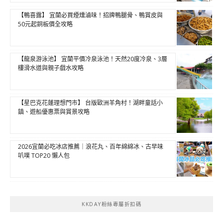
【鴨喜露】 宜蘭必買煙燻滷味！招牌鴨腿骨、鴨賞皮與
50元起銅板價全攻略
【龍泉游泳池】 宜蘭平價冷泉泳池！天然20度冷泉、3層
樓滑水道與親子戲水攻略
【星巴克花蓮理想門市】 台版歐洲羊角村！湖畔童話小
鎮、遊船優惠票與賞景攻略
2026宜蘭必吃冰店推薦｜浪花丸、百年綿綿冰、古早味
叭噗 TOP20 懶人包
KKDAY粉絲專屬折扣碼