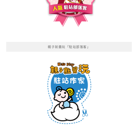
親子就醬玩「駐站部落客」