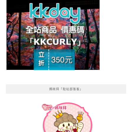
媽咪拜「駐站部落客」