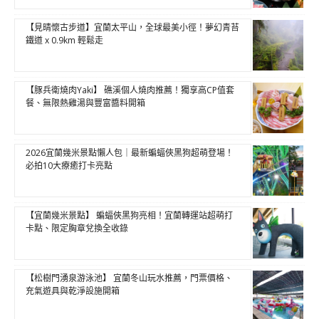
【見晴懷古步道】宜蘭太平山，全球最美小徑！夢幻青苔
鐵道 x 0.9km 輕鬆走
【豚兵衛燒肉Yaki】 礁溪個人燒肉推薦！獨享高CP值套
餐、無限熱雞湯與豐富醬料開箱
2026宜蘭幾米景點懶人包｜最新蝙蝠俠黑狗超萌登場！
必拍10大療癒打卡亮點
【宜蘭幾米景點】 蝙蝠俠黑狗亮相！宜蘭轉運站超萌打
卡點、限定胸章兌換全收錄
【松樹門湧泉游泳池】 宜蘭冬山玩水推薦，門票價格、
充氣遊具與乾淨設施開箱