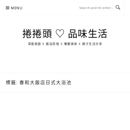
Skip
MENU
to
content
捲捲頭 ♡ 品味生活
深度旅遊 X 飯店民宿 X 餐廳美食 X 親子生活分享
玩
找
吃
找
跳
國
玩
宜
住
美
景
島
外
日
蘭
宿
食
點
這
旅
本
樣
遊
玩
標籤:
春和大飯店日式大浴池