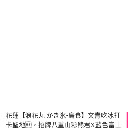
花蓮【浪花丸 かき氷•島食】文青吃冰打
卡聖地，招牌八重山彩熊君X藍色富士