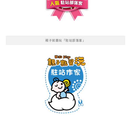
親子就醬玩「駐站部落客」