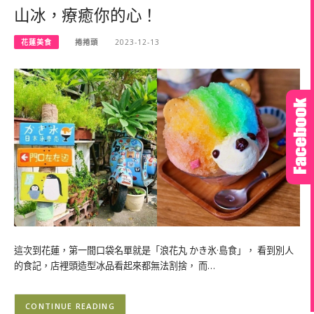
山冰，療癒你的心！
花蓮美食
捲捲頭
2023-12-13
這次到花蓮，第一間口袋名單就是「浪花丸 かき氷·島食」， 看到別人
的食記，店裡頭造型冰品看起來都無法割捨， 而…
CONTINUE READING