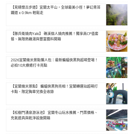
【見晴懷古步道】宜蘭太平山，全球最美小徑！夢幻青苔
鐵道 x 0.9km 輕鬆走
【豚兵衛燒肉Yaki】 礁溪個人燒肉推薦！獨享高CP值套
餐、無限熱雞湯與豐富醬料開箱
2026宜蘭幾米景點懶人包｜最新蝙蝠俠黑狗超萌登場！
必拍10大療癒打卡亮點
【宜蘭幾米景點】 蝙蝠俠黑狗亮相！宜蘭轉運站超萌打
卡點、限定胸章兌換全收錄
【松樹門湧泉游泳池】 宜蘭冬山玩水推薦，門票價格、
充氣遊具與乾淨設施開箱