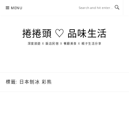
Skip
MENU
to
content
捲捲頭 ♡ 品味生活
深度旅遊 X 飯店民宿 X 餐廳美食 X 親子生活分享
玩
找
吃
找
跳
國
玩
宜
住
美
景
島
外
日
蘭
宿
食
點
這
旅
本
樣
遊
玩
標籤:
日本刨冰 彩熊