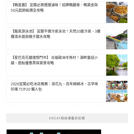
【鴨喜露】 宜蘭必買煙燻滷味！招牌鴨腿骨、鴨賞皮與
50元起銅板價全攻略
【龍泉游泳池】 宜蘭平價冷泉泳池！天然20度冷泉、3層
樓滑水道與親子戲水攻略
【星巴克花蓮理想門市】 台版歐洲羊角村！湖畔童話小
鎮、遊船優惠票與賞景攻略
2026宜蘭必吃冰店推薦｜浪花丸、百年綿綿冰、古早味
叭噗 TOP20 懶人包
KKDAY粉絲專屬折扣碼