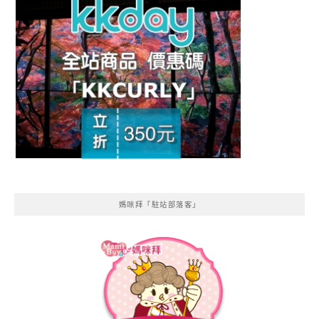
媽咪拜「駐站部落客」