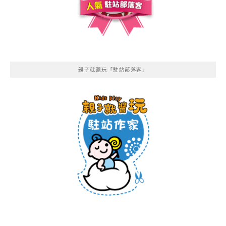
親子就醬玩「駐站部落客」