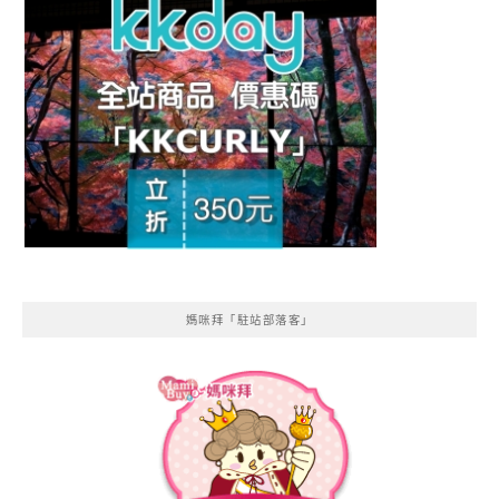
媽咪拜「駐站部落客」