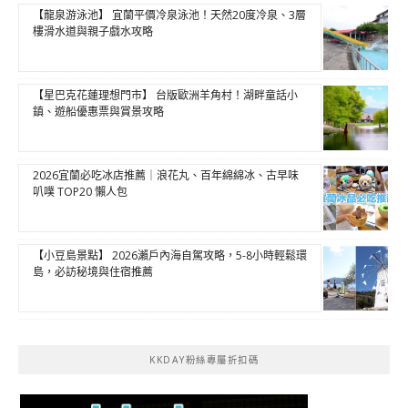
【龍泉游泳池】 宜蘭平價冷泉泳池！天然20度冷泉、3層
樓滑水道與親子戲水攻略
【星巴克花蓮理想門市】 台版歐洲羊角村！湖畔童話小
鎮、遊船優惠票與賞景攻略
2026宜蘭必吃冰店推薦｜浪花丸、百年綿綿冰、古早味
叭噗 TOP20 懶人包
【小豆島景點】 2026瀨戶內海自駕攻略，5-8小時輕鬆環
島，必訪秘境與住宿推薦
KKDAY粉絲專屬折扣碼