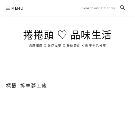
Skip
MENU
to
content
捲捲頭 ♡ 品味生活
深度旅遊 X 飯店民宿 X 餐廳美食 X 親子生活分享
玩
找
吃
找
跳
國
玩
宜
住
美
景
島
外
日
蘭
宿
食
點
這
旅
本
樣
遊
玩
標籤:
拆車夢工廠