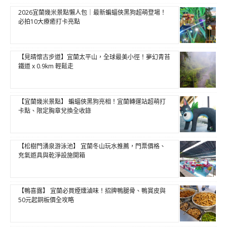
2026宜蘭幾米景點懶人包｜最新蝙蝠俠黑狗超萌登場！
必拍10大療癒打卡亮點
【見晴懷古步道】宜蘭太平山，全球最美小徑！夢幻青苔
鐵道 x 0.9km 輕鬆走
【宜蘭幾米景點】 蝙蝠俠黑狗亮相！宜蘭轉運站超萌打
卡點、限定胸章兌換全收錄
【松樹門湧泉游泳池】 宜蘭冬山玩水推薦，門票價格、
充氣遊具與乾淨設施開箱
【鴨喜露】 宜蘭必買煙燻滷味！招牌鴨腿骨、鴨賞皮與
50元起銅板價全攻略