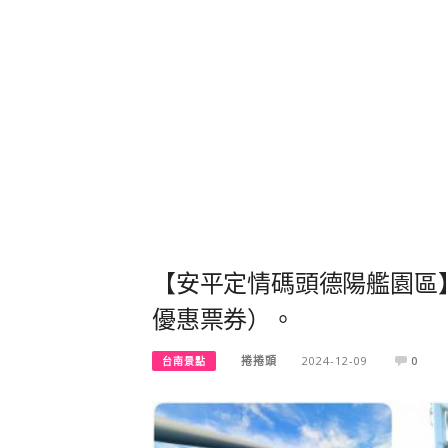
【安平定情碼頭德陽艦園區
優惠票券）。
捲捲頭
2024-12-09
0
台南景點