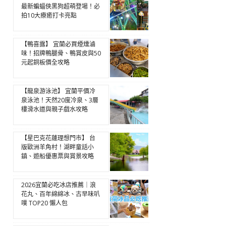
最新蝙蝠俠黑狗超萌登場！必
拍10大療癒打卡亮點
【鴨喜露】 宜蘭必買煙燻滷
味！招牌鴨腿骨、鴨賞皮與50
元起銅板價全攻略
【龍泉游泳池】 宜蘭平價冷
泉泳池！天然20度冷泉、3層
樓滑水道與親子戲水攻略
【星巴克花蓮理想門市】 台
版歐洲羊角村！湖畔童話小
鎮、遊船優惠票與賞景攻略
2026宜蘭必吃冰店推薦｜浪
花丸、百年綿綿冰、古早味叭
噗 TOP20 懶人包