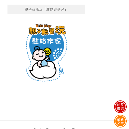
親子就醬玩「駐站部落客」