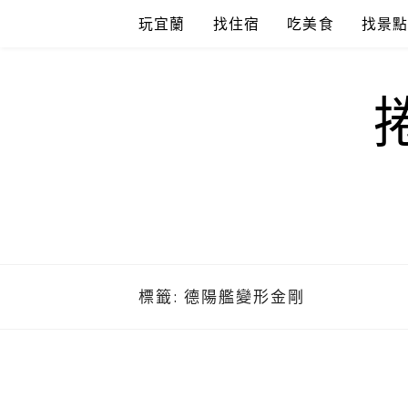
Skip
玩宜蘭
找住宿
吃美食
找景
to
content
標籤:
德陽艦變形金剛