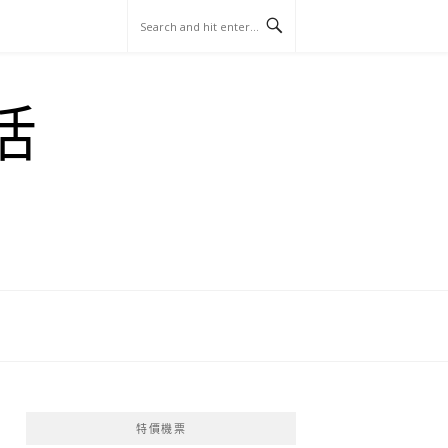
玩
找
吃
找
跳
國
玩
宜
住
美
景
島
外
日
活
蘭
宿
食
點
這
旅
本
樣
遊
玩
特價機票