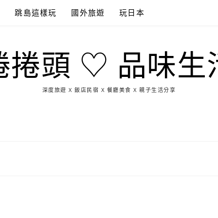
點
跳島這樣玩
國外旅遊
玩日本
捲捲頭 ♡ 品味生
深度旅遊 X 飯店民宿 X 餐廳美食 X 親子生活分享
玩
找
吃
找
跳
國
玩
宜
住
美
景
島
外
日
蘭
宿
食
點
這
旅
本
樣
遊
玩