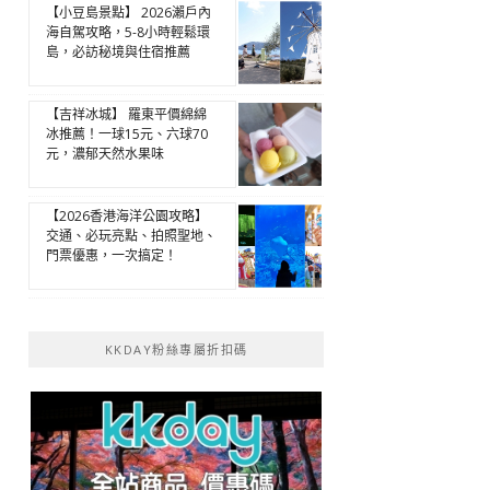
【小豆島景點】 2026瀨戶內
海自駕攻略，5-8小時輕鬆環
島，必訪秘境與住宿推薦
【吉祥冰城】 羅東平價綿綿
冰推薦！一球15元、六球70
元，濃郁天然水果味
【2026香港海洋公園攻略】
交通、必玩亮點、拍照聖地、
門票優惠，一次搞定！
KKDAY粉絲專屬折扣碼