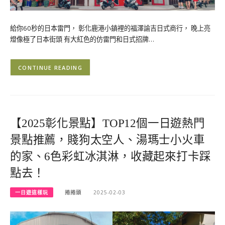
給你60秒的日本雷門， 彰化鹿港小鎮裡的福澤諭吉日式商行， 晚上亮
燈像極了日本街頭 有大紅色的仿雷門和日式招牌…
CONTINUE READING
【2025彰化景點】TOP12個一日遊熱門
景點推薦，賤狗太空人、湯瑪士小火車
的家、6色彩虹冰淇淋，收藏起來打卡踩
點去！
一日遊這樣玩
捲捲頭
2025-02-03