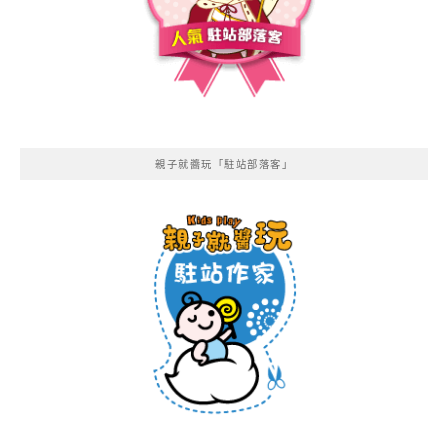
親子就醬玩「駐站部落客」