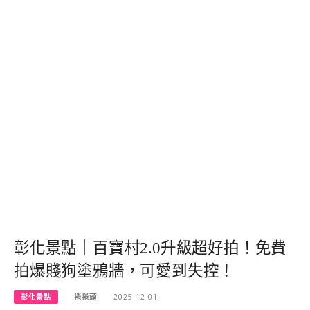
彰化景點｜百寶村2.0升級超好拍！免費
拍爆賤狗塗鴉牆，可愛到失控！
彰化景點
捲捲頭
2025-12-01