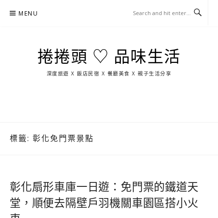
Skip
MENU
to
content
捲捲頭 ♡ 品味生活
深度旅遊 X 飯店民宿 X 餐廳美食 X 親子生活分享
玩
找
吃
找
跳
國
玩
宜
住
美
景
島
外
日
蘭
宿
食
點
這
旅
本
樣
遊
玩
標籤:
彰化免門票景點
彰化扇形車庫一日遊：免門票的鐵道天
堂，順便去隔壁戶羽機關車園區搭小火