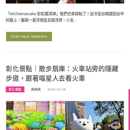
「66Cheesecake 彩虹霜淇淋」我們也來踩點了！這次從台南趕回台中
的路上，腦袋一直浮現這支超浮誇、少女…
CONTINUE READING
彰化景點｜散步扇庫：火車站旁的隱藏
步道，跟著喵星人去看火車
彰化景點
捲捲頭
2026-02-06