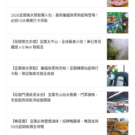
2026宜蘭幾米景點懶人包｜最新蝙蝠俠黑狗超萌登場！
必拍10大療癒打卡亮點
【見晴懷古步道】宜蘭太平山，全球最美小徑！夢幻青苔
鐵道 x 0.9km 輕鬆走
【宜蘭幾米景點】 蝙蝠俠黑狗亮相！宜蘭轉運站超萌打
卡點、限定胸章兌換全收錄
【松樹門湧泉游泳池】 宜蘭冬山玩水推薦，門票價格、
充氣遊具與乾淨設施開箱
【鴨喜露】 宜蘭必買煙燻滷味！招牌鴨腿骨、鴨賞皮與
50元起銅板價全攻略