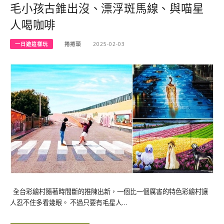
毛小孩古錐出沒、漂浮斑馬線、與喵星
人喝咖啡
一日遊這樣玩
捲捲頭
2025-02-03
全台彩繪村隨著時間斷的推陳出新，一個比一個厲害的特色彩繪村讓
人忍不住多看幾眼。 不過只要有毛星人…