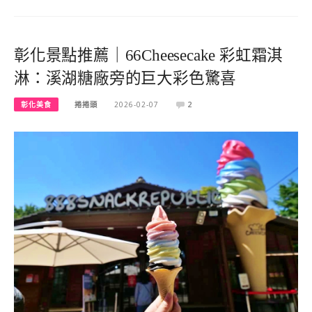
彰化景點推薦｜66Cheesecake 彩虹霜淇
淋：溪湖糖廠旁的巨大彩色驚喜
彰化美食
捲捲頭
2026-02-07
2