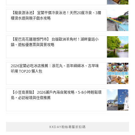
【龍泉游泳池】 宜蘭平價冷泉泳池！天然20度冷泉、3層
樓滑水道與親子戲水攻略
【星巴克花蓮理想門市】 台版歐洲羊角村！湖畔童話小
鎮、遊船優惠票與賞景攻略
2026宜蘭必吃冰店推薦｜浪花丸、百年綿綿冰、古早味
叭噗 TOP20 懶人包
【小豆島景點】 2026瀨戶內海自駕攻略，5-8小時輕鬆環
島，必訪秘境與住宿推薦
KKDAY粉絲專屬折扣碼