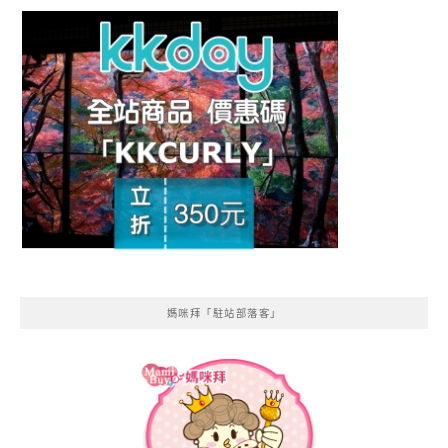
媽咪拜「駐站部落客」