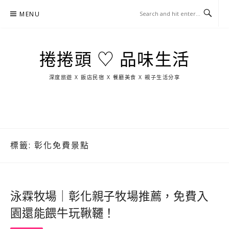
Skip
MENU
to
content
捲捲頭 ♡ 品味生活
深度旅遊 X 飯店民宿 X 餐廳美食 X 親子生活分享
玩
找
吃
找
跳
國
玩
宜
住
美
景
島
外
日
蘭
宿
食
點
這
旅
本
樣
遊
玩
標籤:
彰化免費景點
泳霖牧場｜彰化親子牧場推薦，免費入
園還能餵牛玩鞦韆！