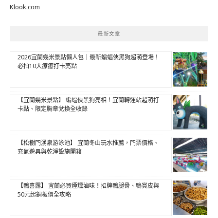
Klook.com
最新文章
2026宜蘭幾米景點懶人包｜最新蝙蝠俠黑狗超萌登場！
必拍10大療癒打卡亮點
【宜蘭幾米景點】 蝙蝠俠黑狗亮相！宜蘭轉運站超萌打
卡點、限定胸章兌換全收錄
【松樹門湧泉游泳池】 宜蘭冬山玩水推薦，門票價格、
充氣遊具與乾淨設施開箱
【鴨喜露】 宜蘭必買煙燻滷味！招牌鴨腿骨、鴨賞皮與
50元起銅板價全攻略