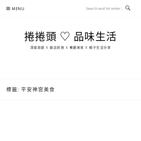
Skip
MENU
to
content
捲捲頭 ♡ 品味生活
深度旅遊 X 飯店民宿 X 餐廳美食 X 親子生活分享
玩
找
吃
找
跳
國
玩
宜
住
美
景
島
外
日
蘭
宿
食
點
這
旅
本
樣
遊
玩
標籤:
平安神宮美食