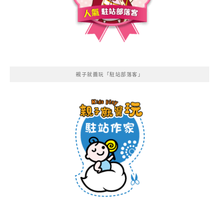
親子就醬玩「駐站部落客」