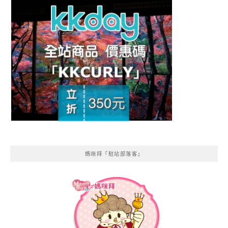
媽咪拜「駐站部落客」