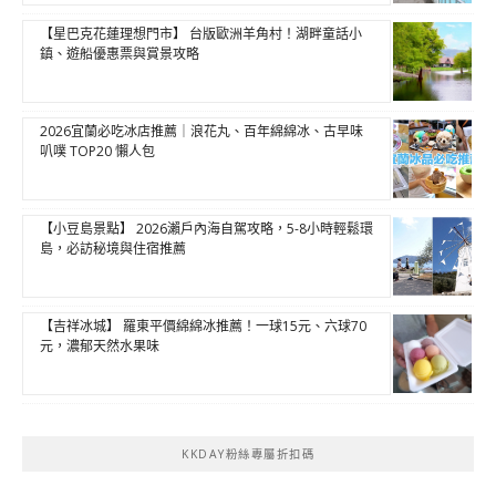
【星巴克花蓮理想門市】 台版歐洲羊角村！湖畔童話小
鎮、遊船優惠票與賞景攻略
2026宜蘭必吃冰店推薦｜浪花丸、百年綿綿冰、古早味
叭噗 TOP20 懶人包
【小豆島景點】 2026瀨戶內海自駕攻略，5-8小時輕鬆環
島，必訪秘境與住宿推薦
【吉祥冰城】 羅東平價綿綿冰推薦！一球15元、六球70
元，濃郁天然水果味
KKDAY粉絲專屬折扣碼