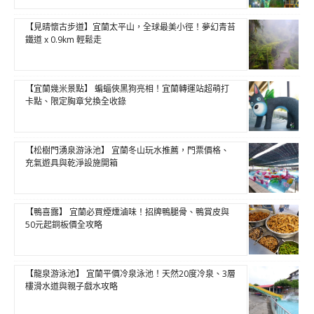
【見晴懷古步道】宜蘭太平山，全球最美小徑！夢幻青苔
鐵道 x 0.9km 輕鬆走
【宜蘭幾米景點】 蝙蝠俠黑狗亮相！宜蘭轉運站超萌打
卡點、限定胸章兌換全收錄
【松樹門湧泉游泳池】 宜蘭冬山玩水推薦，門票價格、
充氣遊具與乾淨設施開箱
【鴨喜露】 宜蘭必買煙燻滷味！招牌鴨腿骨、鴨賞皮與
50元起銅板價全攻略
【龍泉游泳池】 宜蘭平價冷泉泳池！天然20度冷泉、3層
樓滑水道與親子戲水攻略