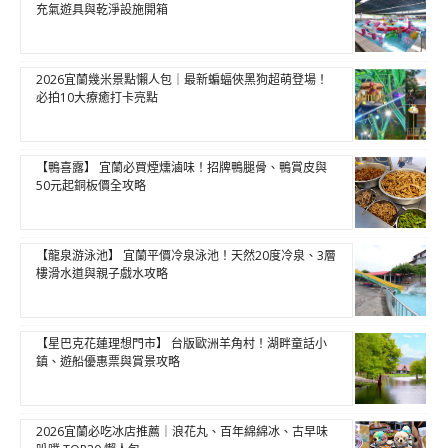
充氣遊具與乾淨設施開箱
2026宜蘭幾米景點懶人包｜最新蝙蝠俠黑狗超萌登場！
必拍10大療癒打卡亮點
【鴨喜露】 宜蘭必買煙燻滷味！招牌鴨腿骨、鴨賞皮與
50元起銅板價全攻略
【龍泉游泳池】 宜蘭平價冷泉泳池！天然20度冷泉、3層
樓滑水道與親子戲水攻略
【星巴克花蓮理想門市】 台版歐洲羊角村！湖畔童話小
鎮、遊船優惠票與賞景攻略
2026宜蘭必吃冰店推薦｜浪花丸、百年綿綿冰、古早味