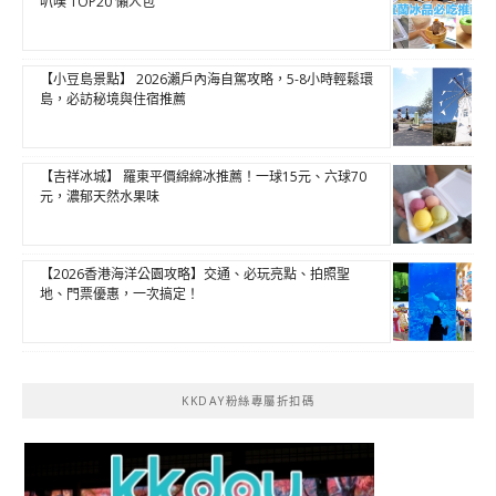
叭噗 TOP20 懶人包
【小豆島景點】 2026瀨戶內海自駕攻略，5-8小時輕鬆環
島，必訪秘境與住宿推薦
【吉祥冰城】 羅東平價綿綿冰推薦！一球15元、六球70
元，濃郁天然水果味
【2026香港海洋公園攻略】交通、必玩亮點、拍照聖
地、門票優惠，一次搞定！
KKDAY粉絲專屬折扣碼