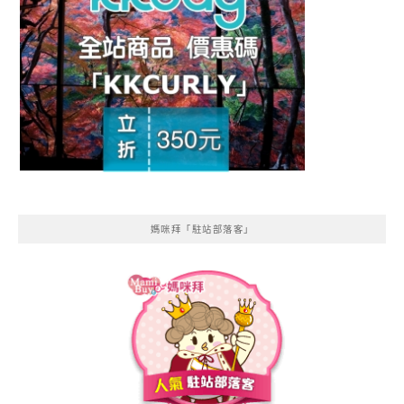
媽咪拜「駐站部落客」