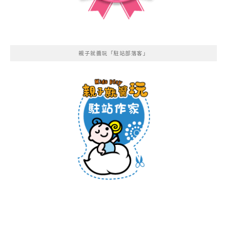
親子就醬玩「駐站部落客」