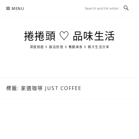
Skip
MENU
to
content
捲捲頭 ♡ 品味生活
深度旅遊 X 飯店民宿 X 餐廳美食 X 親子生活分享
玩
找
吃
找
跳
國
玩
宜
住
美
景
島
外
日
蘭
宿
食
點
這
旅
本
樣
遊
玩
標籤:
家適咖啡 JUST COFFEE