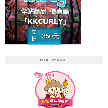
媽咪拜「駐站部落客」