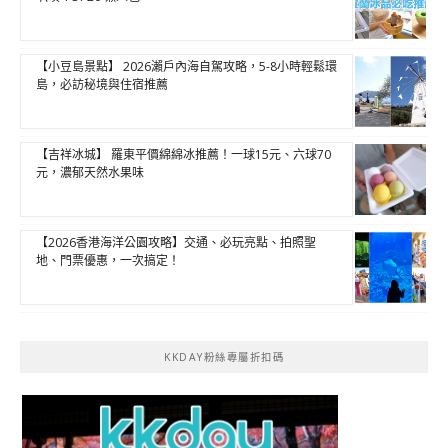
【小豆島景點】 2026瀨戶內海自駕攻略，5-8小時輕鬆環
島，必訪秘境與住宿推薦
【吉祥冰城】 羅東平價綿綿冰推薦！一球15元、六球70
元，濃郁天然水果味
【2026香港海洋公園攻略】交通、必玩亮點、拍照聖
地、門票優惠，一次搞定！
KKDAY粉絲專屬折扣碼