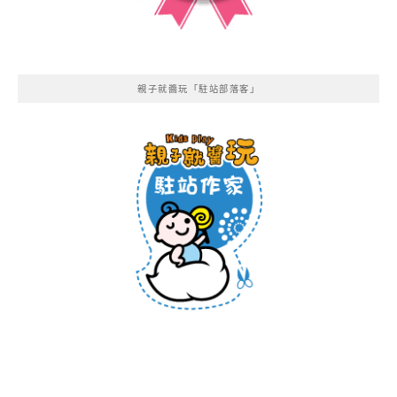
親子就醬玩「駐站部落客」