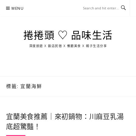
Skip
MENU
to
content
捲捲頭 ♡ 品味生活
深度旅遊 X 飯店民宿 X 餐廳美食 X 親子生活分享
玩
找
吃
找
跳
國
玩
宜
住
美
景
島
外
日
蘭
宿
食
點
這
旅
本
樣
遊
玩
標籤:
宜蘭海鮮
宜蘭美食推薦｜來初鍋物：川麻豆乳湯
底超驚豔！