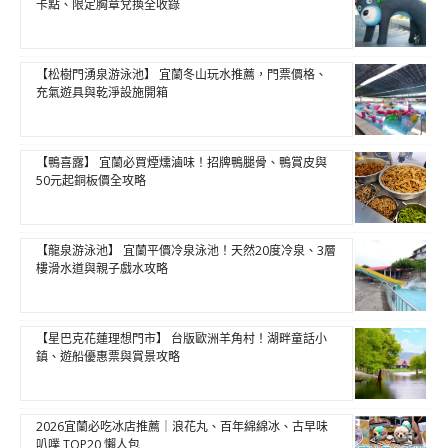
卡點、限定胸章兌換全收錄
【松樹門湧泉游泳池】 宜蘭冬山玩水推薦，門票價格、
充氣遊具與乾淨設施開箱
【鴨喜露】 宜蘭必買煙燻滷味！招牌鴨腿骨、鴨賞皮與
50元起銅板價全攻略
【龍泉游泳池】 宜蘭平價冷泉泳池！天然20度冷泉、3層
樓滑水道與親子戲水攻略
【星巴克花蓮理想門市】 台版歐洲羊角村！湖畔童話小
鎮、遊船優惠票與賞景攻略
2026宜蘭必吃冰店推薦｜浪花丸、百年綿綿冰、古早味
叭噗 TOP20 懶人包