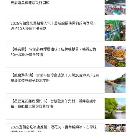
充氣遊具與乾淨設施開箱
2026宜蘭幾米景點懶人包｜最新蝙蝠俠黑狗超萌登場！
必拍10大療癒打卡亮點
【鴨喜露】 宜蘭必買煙燻滷味！招牌鴨腿骨、鴨賞皮與
50元起銅板價全攻略
【龍泉游泳池】 宜蘭平價冷泉泳池！天然20度冷泉、3層
樓滑水道與親子戲水攻略
【星巴克花蓮理想門市】 台版歐洲羊角村！湖畔童話小
鎮、遊船優惠票與賞景攻略
2026宜蘭必吃冰店推薦｜浪花丸、百年綿綿冰、古早味