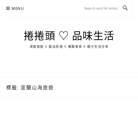
Skip
MENU
to
content
捲捲頭 ♡ 品味生活
深度旅遊 X 飯店民宿 X 餐廳美食 X 親子生活分享
玩
找
吃
找
跳
國
玩
宜
住
美
景
島
外
日
蘭
宿
食
點
這
旅
本
樣
遊
玩
標籤:
宜蘭山海旅遊