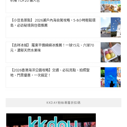
叭噗 TOP20 懶人包
【小豆島景點】 2026瀨戶內海自駕攻略，5-8小時輕鬆環
島，必訪秘境與住宿推薦
【吉祥冰城】 羅東平價綿綿冰推薦！一球15元、六球70
元，濃郁天然水果味
【2026香港海洋公園攻略】交通、必玩亮點、拍照聖
地、門票優惠，一次搞定！
KKDAY粉絲專屬折扣碼