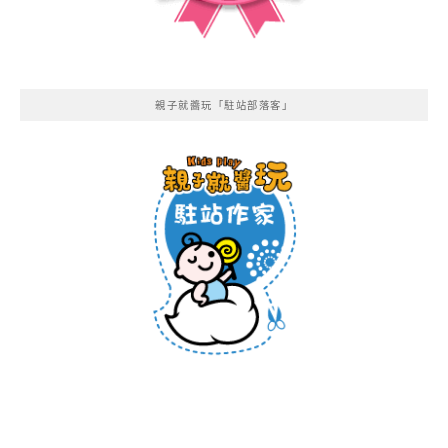
親子就醬玩「駐站部落客」