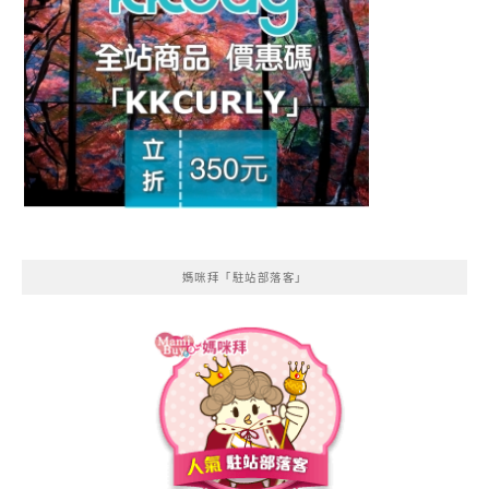
媽咪拜「駐站部落客」