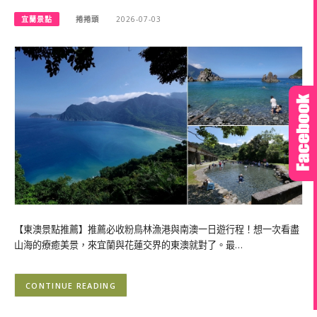
宜蘭景點
捲捲頭
2026-07-03
【東澳景點推薦】推薦必收粉鳥林漁港與南澳一日遊行程！想一次看盡
山海的療癒美景，來宜蘭與花蓮交界的東澳就對了。最…
CONTINUE READING