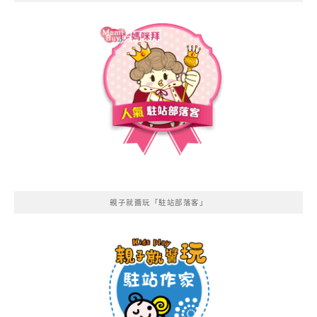
親子就醬玩「駐站部落客」