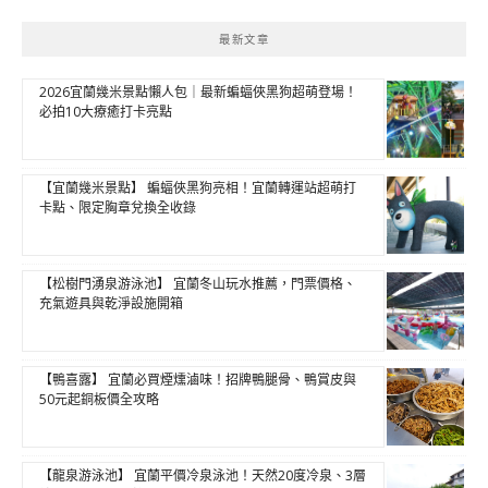
最新文章
2026宜蘭幾米景點懶人包｜最新蝙蝠俠黑狗超萌登場！
必拍10大療癒打卡亮點
【宜蘭幾米景點】 蝙蝠俠黑狗亮相！宜蘭轉運站超萌打
卡點、限定胸章兌換全收錄
【松樹門湧泉游泳池】 宜蘭冬山玩水推薦，門票價格、
充氣遊具與乾淨設施開箱
【鴨喜露】 宜蘭必買煙燻滷味！招牌鴨腿骨、鴨賞皮與
50元起銅板價全攻略
【龍泉游泳池】 宜蘭平價冷泉泳池！天然20度冷泉、3層