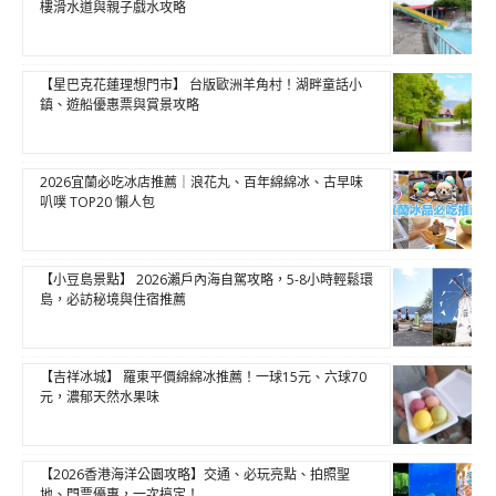
樓滑水道與親子戲水攻略
【星巴克花蓮理想門市】 台版歐洲羊角村！湖畔童話小
鎮、遊船優惠票與賞景攻略
2026宜蘭必吃冰店推薦｜浪花丸、百年綿綿冰、古早味
叭噗 TOP20 懶人包
【小豆島景點】 2026瀨戶內海自駕攻略，5-8小時輕鬆環
島，必訪秘境與住宿推薦
【吉祥冰城】 羅東平價綿綿冰推薦！一球15元、六球70
元，濃郁天然水果味
【2026香港海洋公園攻略】交通、必玩亮點、拍照聖
地、門票優惠，一次搞定！