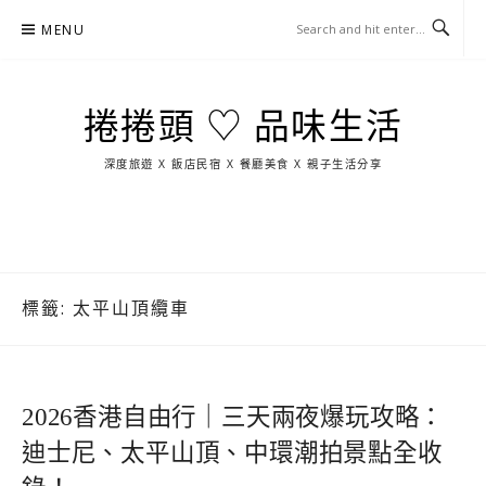
Skip
MENU
to
content
捲捲頭 ♡ 品味生活
深度旅遊 X 飯店民宿 X 餐廳美食 X 親子生活分享
玩
找
吃
找
跳
國
玩
宜
住
美
景
島
外
日
蘭
宿
食
點
這
旅
本
樣
遊
玩
標籤:
太平山頂纜車
2026香港自由行｜三天兩夜爆玩攻略：
迪士尼、太平山頂、中環潮拍景點全收