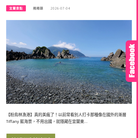
宜蘭景點
捲捲頭
2026-07-04
【粉鳥林漁港】真的美瘋了！以前常看別人打卡那種像在國外的漸層
Tiffany 藍海景，不用出國，就隱藏在宜蘭東…