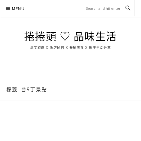
Skip
MENU
to
content
捲捲頭 ♡ 品味生活
深度旅遊 X 飯店民宿 X 餐廳美食 X 親子生活分享
玩
找
吃
找
跳
國
玩
宜
住
美
景
島
外
日
蘭
宿
食
點
這
旅
本
樣
遊
玩
標籤:
台9丁景點