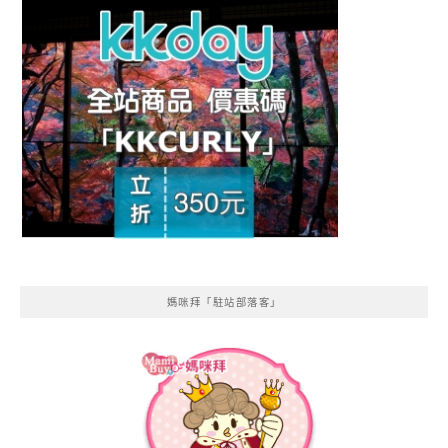
媽咪拜「駐站部落客」