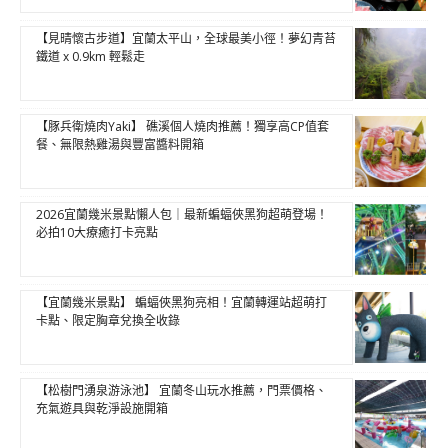
【見晴懷古步道】宜蘭太平山，全球最美小徑！夢幻青苔
鐵道 x 0.9km 輕鬆走
【豚兵衛燒肉Yaki】 礁溪個人燒肉推薦！獨享高CP值套
餐、無限熱雞湯與豐富醬料開箱
2026宜蘭幾米景點懶人包｜最新蝙蝠俠黑狗超萌登場！
必拍10大療癒打卡亮點
【宜蘭幾米景點】 蝙蝠俠黑狗亮相！宜蘭轉運站超萌打
卡點、限定胸章兌換全收錄
【松樹門湧泉游泳池】 宜蘭冬山玩水推薦，門票價格、
充氣遊具與乾淨設施開箱