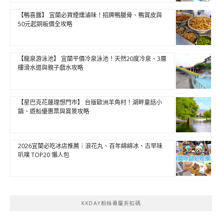
【鴨喜露】 宜蘭必買煙燻滷味！招牌鴨腿骨、鴨賞皮與
50元起銅板價全攻略
【龍泉游泳池】 宜蘭平價冷泉泳池！天然20度冷泉、3層
樓滑水道與親子戲水攻略
【星巴克花蓮理想門市】 台版歐洲羊角村！湖畔童話小
鎮、遊船優惠票與賞景攻略
2026宜蘭必吃冰店推薦｜浪花丸、百年綿綿冰、古早味
叭噗 TOP20 懶人包
KKDAY粉絲專屬折扣碼