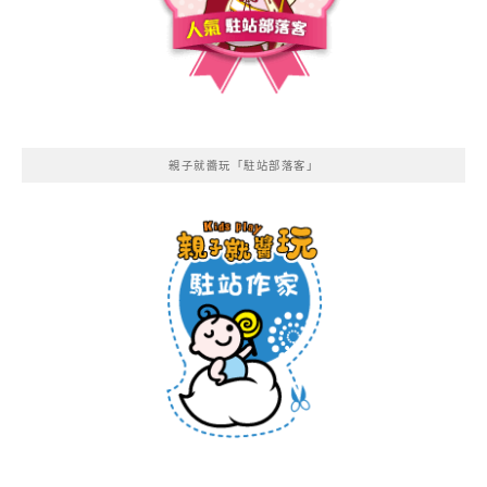
親子就醬玩「駐站部落客」