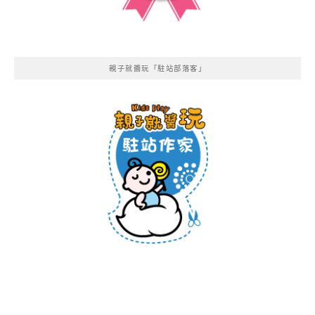
親子就醬玩「駐站部落客」