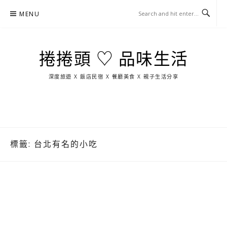
Skip
MENU
to
content
捲捲頭 ♡ 品味生活
深度旅遊 X 飯店民宿 X 餐廳美食 X 親子生活分享
玩
找
吃
找
跳
國
玩
宜
住
美
景
島
外
日
蘭
宿
食
點
這
旅
本
樣
遊
玩
標籤:
台北有名的小吃