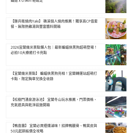
鐵道 x 0.9km 輕鬆走
【豚兵衛燒肉Yaki】 礁溪個人燒肉推薦！獨享高CP值套
餐、無限熱雞湯與豐富醬料開箱
2026宜蘭幾米景點懶人包｜最新蝙蝠俠黑狗超萌登場！
必拍10大療癒打卡亮點
【宜蘭幾米景點】 蝙蝠俠黑狗亮相！宜蘭轉運站超萌打
卡點、限定胸章兌換全收錄
【松樹門湧泉游泳池】 宜蘭冬山玩水推薦，門票價格、
充氣遊具與乾淨設施開箱
【鴨喜露】 宜蘭必買煙燻滷味！招牌鴨腿骨、鴨賞皮與
50元起銅板價全攻略