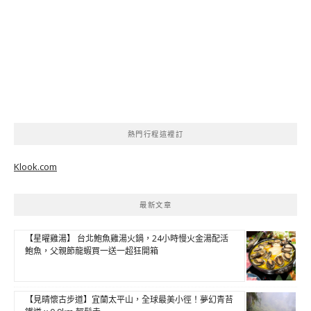
熱門行程這裡訂
Klook.com
最新文章
【星曜雞湯】 台北鮑魚雞湯火鍋，24小時慢火金湯配活
鮑魚，父親節龍蝦買一送一超狂開箱
【見晴懷古步道】宜蘭太平山，全球最美小徑！夢幻青苔