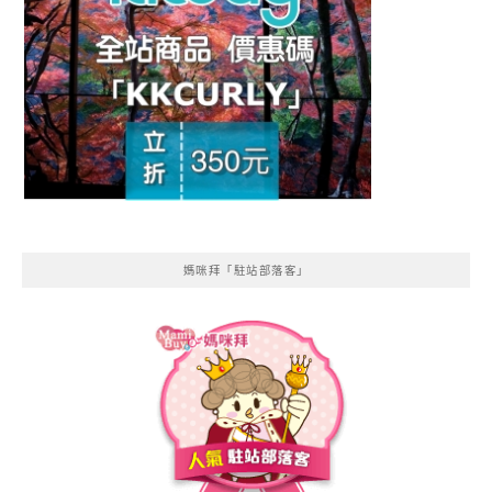
媽咪拜「駐站部落客」