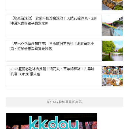
【龍泉游泳池】 宜蘭平價冷泉泳池！天然20度冷泉、3層
樓滑水道與親子戲水攻略
【星巴克花蓮理想門市】 台版歐洲羊角村！湖畔童話小
鎮、遊船優惠票與賞景攻略
2026宜蘭必吃冰店推薦｜浪花丸、百年綿綿冰、古早味
叭噗 TOP20 懶人包
KKDAY粉絲專屬折扣碼