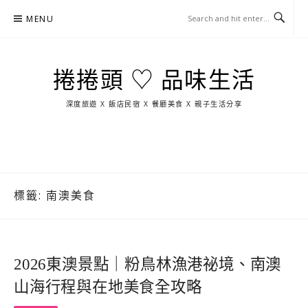
Skip
MENU
to
content
捲捲頭 ♡ 品味生活
深度旅遊 X 飯店民宿 X 餐廳美食 X 親子生活分享
玩
找
吃
找
跳
國
玩
宜
住
美
景
島
外
日
蘭
宿
食
點
這
旅
本
樣
遊
玩
標籤:
南澳美食
2026東澳景點｜粉鳥林漁港祕境、南澳
山海行程與在地美食全攻略