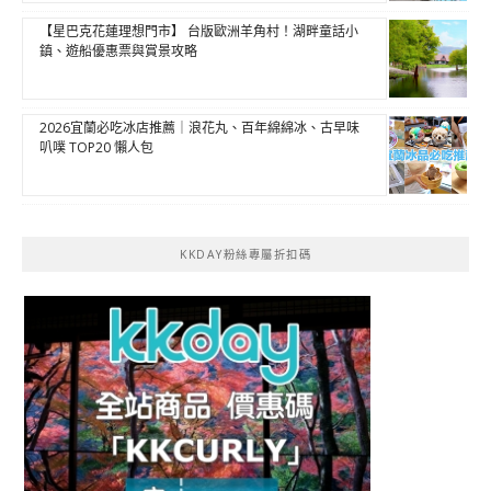
【星巴克花蓮理想門市】 台版歐洲羊角村！湖畔童話小
鎮、遊船優惠票與賞景攻略
2026宜蘭必吃冰店推薦｜浪花丸、百年綿綿冰、古早味
叭噗 TOP20 懶人包
KKDAY粉絲專屬折扣碼