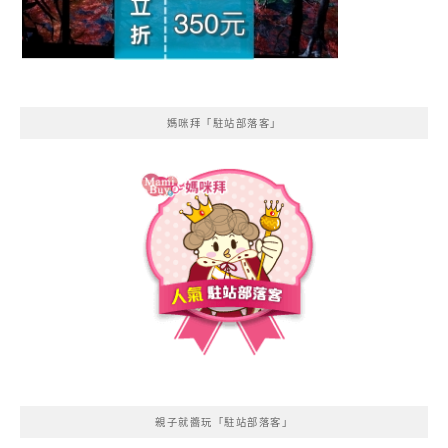
媽咪拜「駐站部落客」
親子就醬玩「駐站部落客」