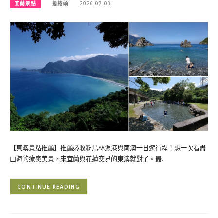
宜蘭景點
捲捲頭
2026-07-03
【東澳景點推薦】推薦必收粉鳥林漁港與南澳一日遊行程！想一次看盡
山海的療癒美景，來宜蘭與花蓮交界的東澳就對了。最…
CONTINUE READING