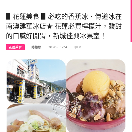
▋花蓮美食 ▋必吃的香蕉冰、傳道冰在
南澳建華冰店★ 花蓮必買檸檬汁，酸甜
的口感好開胃，新城佳興冰果室！
花蓮美食
捲捲頭
2020-05-24
0