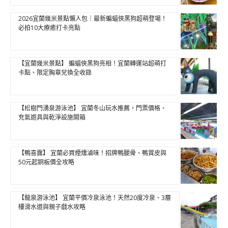
2026宜蘭幾米景點懶人包｜最新蝙蝠俠黑狗超萌登場！
必拍10大療癒打卡亮點
【宜蘭幾米景點】 蝙蝠俠黑狗亮相！宜蘭轉運站超萌打
卡點、限定胸章兌換全收錄
【松樹門湧泉游泳池】 宜蘭冬山玩水推薦，門票價格、
充氣遊具與乾淨設施開箱
【鴨喜露】 宜蘭必買煙燻滷味！招牌鴨腿骨、鴨賞皮與
50元起銅板價全攻略
【龍泉游泳池】 宜蘭平價冷泉泳池！天然20度冷泉、3層
樓滑水道與親子戲水攻略