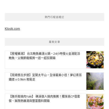
熱門行程這裡訂
Klook.com
最新文章
【星曜雞湯】 台北鮑魚雞湯火鍋，24小時慢火金湯配活
鮑魚，父親節龍蝦買一送一超狂開箱
【見晴懷古步道】宜蘭太平山，全球最美小徑！夢幻青苔
鐵道 x 0.9km 輕鬆走
【豚兵衛燒肉Yaki】 礁溪個人燒肉推薦！獨享高CP值套
餐、無限熱雞湯與豐富醬料開箱