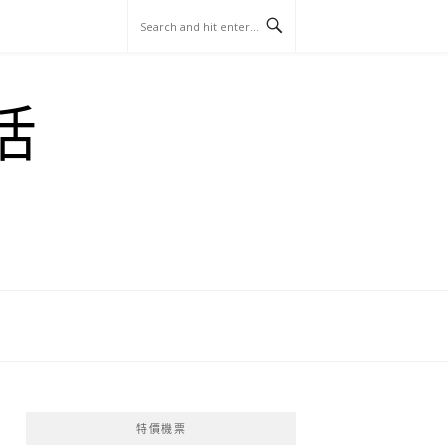
玩
找
吃
找
跳
國
玩
宜
住
美
景
島
外
日
活
蘭
宿
食
點
這
旅
本
樣
遊
玩
特價機票