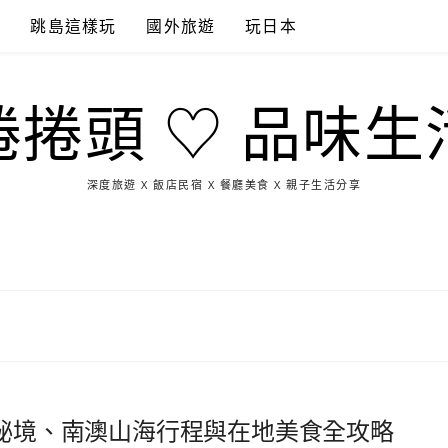
點
跳島這樣玩
國外旅遊
玩日本
捲捲頭 ♡ 品味生
深度旅遊 X 飯店民宿 X 餐廳美食 X 親子生活分享
玩
找
吃
找
跳
國
玩
宜
住
美
景
島
外
日
蘭
宿
食
點
這
旅
本
樣
遊
玩
港祕境、南澳山海行程與在地美食全攻略