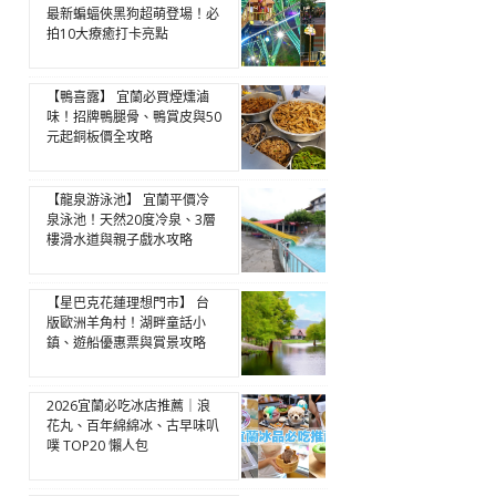
最新蝙蝠俠黑狗超萌登場！必
拍10大療癒打卡亮點
【鴨喜露】 宜蘭必買煙燻滷
味！招牌鴨腿骨、鴨賞皮與50
元起銅板價全攻略
【龍泉游泳池】 宜蘭平價冷
泉泳池！天然20度冷泉、3層
樓滑水道與親子戲水攻略
【星巴克花蓮理想門市】 台
版歐洲羊角村！湖畔童話小
鎮、遊船優惠票與賞景攻略
2026宜蘭必吃冰店推薦｜浪
花丸、百年綿綿冰、古早味叭
噗 TOP20 懶人包