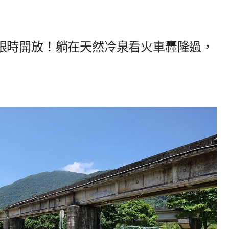
限時開放！躺在天然冷泉看火車轟隆過，