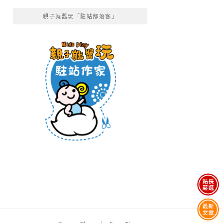
親子就醬玩「駐站部落客」