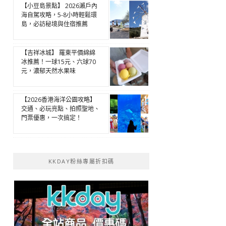
【小豆島景點】 2026瀨戶內
海自駕攻略，5-8小時輕鬆環
島，必訪秘境與住宿推薦
【吉祥冰城】 羅東平價綿綿
冰推薦！一球15元、六球70
元，濃郁天然水果味
【2026香港海洋公園攻略】
交通、必玩亮點、拍照聖地、
門票優惠，一次搞定！
KKDAY粉絲專屬折扣碼