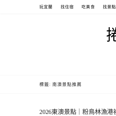
Skip
玩宜蘭
找住宿
吃美食
找景
to
content
標籤:
南澳景點推薦
2026東澳景點｜粉鳥林漁