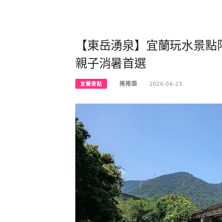
【東岳湧泉】宜蘭玩水景點
親子消暑首選
捲捲頭
2026-06-23
宜蘭景點