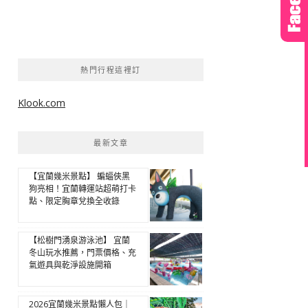
熱門行程這裡訂
Klook.com
最新文章
【宜蘭幾米景點】 蝙蝠俠黑
狗亮相！宜蘭轉運站超萌打卡
點、限定胸章兌換全收錄
【松樹門湧泉游泳池】 宜蘭
冬山玩水推薦，門票價格、充
氣遊具與乾淨設施開箱
2026宜蘭幾米景點懶人包｜