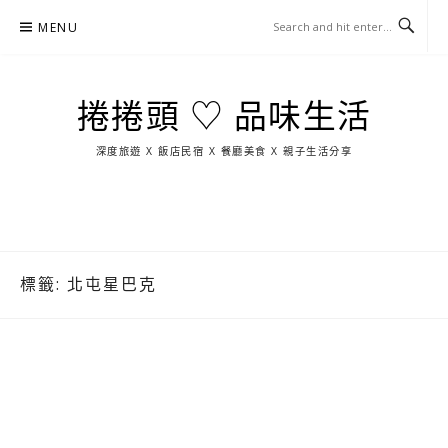
Skip
MENU
to
content
捲捲頭 ♡ 品味生活
深度旅遊 X 飯店民宿 X 餐廳美食 X 親子生活分享
玩
找
吃
找
跳
國
玩
宜
住
美
景
島
外
日
蘭
宿
食
點
這
旅
本
樣
遊
玩
標籤:
北屯星巴克