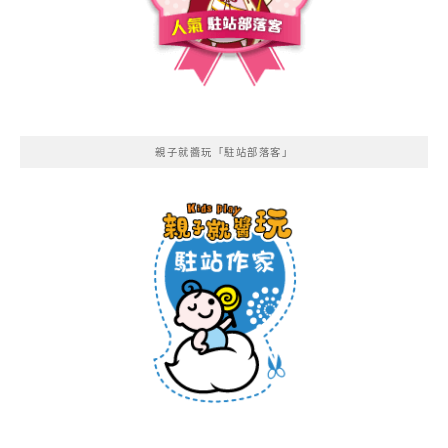
親子就醬玩「駐站部落客」