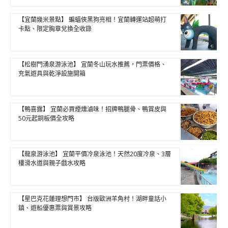
【宜蘭幾米景點】 蝙蝠俠黑狗亮相！宜蘭轉運站超萌打
卡點、限定胸章兌換全收錄
【松樹門湧泉游泳池】 宜蘭冬山玩水推薦，門票價格、
充氣遊具與乾淨設施開箱
【鴨喜露】 宜蘭必買煙燻滷味！招牌鴨腿骨、鴨賞皮與
50元起銅板價全攻略
【龍泉游泳池】 宜蘭平價冷泉泳池！天然20度冷泉、3層
樓滑水道與親子戲水攻略
【星巴克花蓮理想門市】 台版歐洲羊角村！湖畔童話小
鎮、遊船優惠票與賞景攻略