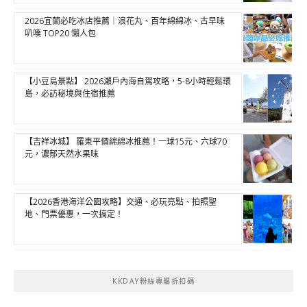
2026宜蘭必吃冰店推薦｜浪花丸、百年綿綿冰、古早味
叭噗 TOP20 懶人包
【小豆島景點】 2026瀨戶內海自駕攻略，5-8小時輕鬆環
島，必訪秘境與住宿推薦
【吉祥冰城】 羅東平價綿綿冰推薦！一球15元、六球70
元，濃郁天然水果味
【2026香港海洋公園攻略】交通、必玩亮點、拍照聖
地、門票優惠，一次搞定！
KKDAY粉絲專屬折扣碼