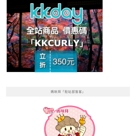
媽咪拜「駐站部落客」