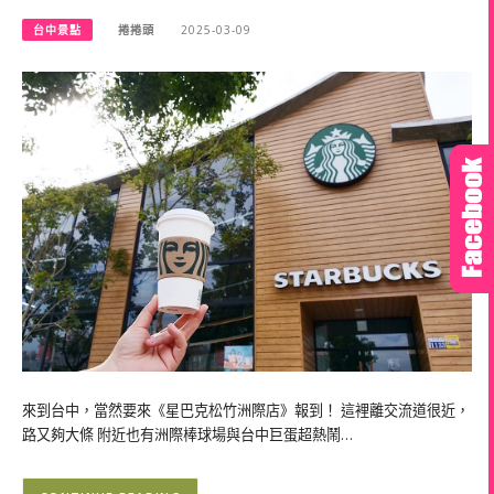
台中景點
捲捲頭
2025-03-09
來到台中，當然要來《星巴克松竹洲際店》報到！ 這裡離交流道很近，
路又夠大條 附近也有洲際棒球場與台中巨蛋超熱鬧…