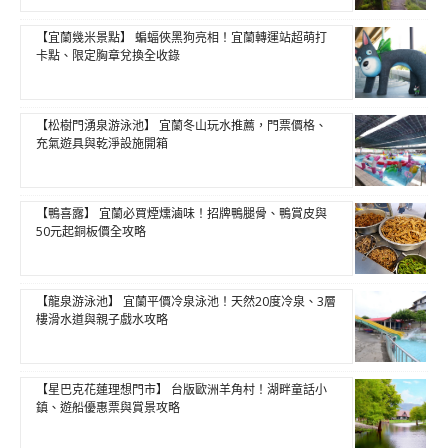
【宜蘭幾米景點】 蝙蝠俠黑狗亮相！宜蘭轉運站超萌打
卡點、限定胸章兌換全收錄
【松樹門湧泉游泳池】 宜蘭冬山玩水推薦，門票價格、
充氣遊具與乾淨設施開箱
【鴨喜露】 宜蘭必買煙燻滷味！招牌鴨腿骨、鴨賞皮與
50元起銅板價全攻略
【龍泉游泳池】 宜蘭平價冷泉泳池！天然20度冷泉、3層
樓滑水道與親子戲水攻略
【星巴克花蓮理想門市】 台版歐洲羊角村！湖畔童話小
鎮、遊船優惠票與賞景攻略