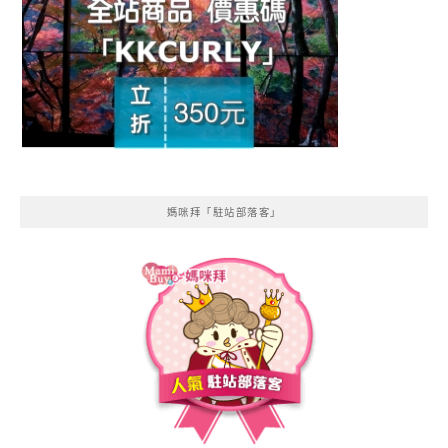
媽咪拜「駐站部落客」