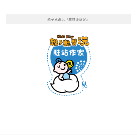
親子就醬玩「駐站部落客」