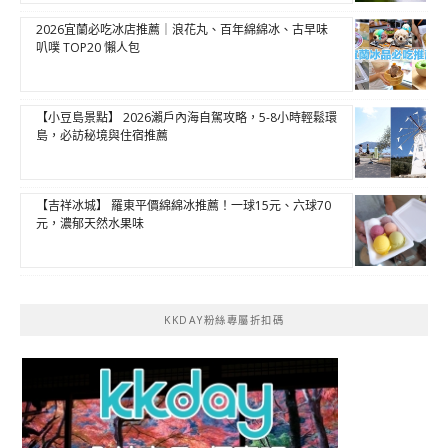
2026宜蘭必吃冰店推薦｜浪花丸、百年綿綿冰、古早味
叭噗 TOP20 懶人包
【小豆島景點】 2026瀨戶內海自駕攻略，5-8小時輕鬆環
島，必訪秘境與住宿推薦
【吉祥冰城】 羅東平價綿綿冰推薦！一球15元、六球70
元，濃郁天然水果味
KKDAY粉絲專屬折扣碼