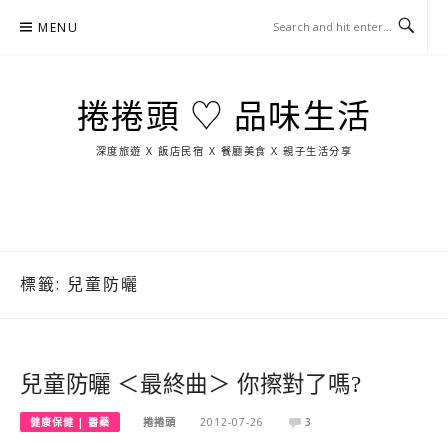
Skip
MENU
to
content
捲捲頭 ♡ 品味生活
深度旅遊 X 飯店民宿 X 餐廳美食 X 親子生活分享
玩
找
吃
找
跳
國
玩
宜
住
美
景
島
外
日
蘭
宿
食
點
這
旅
本
樣
遊
玩
標籤:
兒童防曬
兒童防曬 ＜最終曲＞ 你擦對了嗎?
健康保健 | 醫藥
捲捲頭
2012-07-26
3