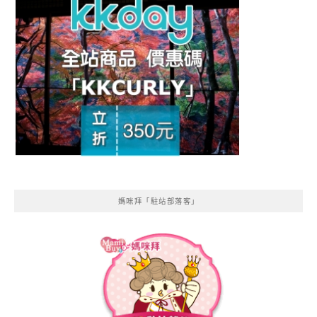
媽咪拜「駐站部落客」