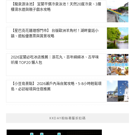
【龍泉游泳池】 宜蘭平價冷泉泳池！天然20度冷泉、3層
樓滑水道與親子戲水攻略
【星巴克花蓮理想門市】 台版歐洲羊角村！湖畔童話小
鎮、遊船優惠票與賞景攻略
2026宜蘭必吃冰店推薦｜浪花丸、百年綿綿冰、古早味
叭噗 TOP20 懶人包
【小豆島景點】 2026瀨戶內海自駕攻略，5-8小時輕鬆環
島，必訪秘境與住宿推薦
KKDAY粉絲專屬折扣碼