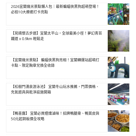
2026宜蘭幾米景點懶人包｜最新蝙蝠俠黑狗超萌登場！
必拍10大療癒打卡亮點
【見晴懷古步道】宜蘭太平山，全球最美小徑！夢幻青苔
鐵道 x 0.9km 輕鬆走
【宜蘭幾米景點】 蝙蝠俠黑狗亮相！宜蘭轉運站超萌打
卡點、限定胸章兌換全收錄
【松樹門湧泉游泳池】 宜蘭冬山玩水推薦，門票價格、
充氣遊具與乾淨設施開箱
【鴨喜露】 宜蘭必買煙燻滷味！招牌鴨腿骨、鴨賞皮與
50元起銅板價全攻略