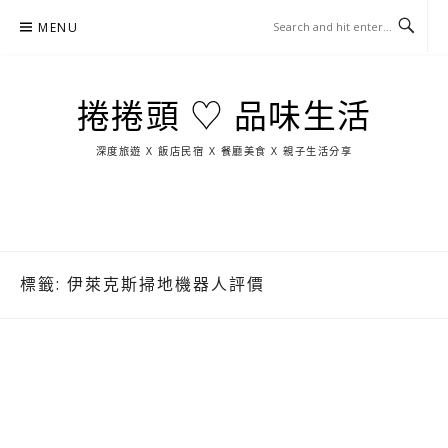
Skip
MENU
to
content
捲捲頭 ♡ 品味生活
深度旅遊 X 飯店民宿 X 餐廳美食 X 親子生活分享
玩
找
吃
找
跳
國
玩
宜
住
美
景
島
外
日
蘭
宿
食
點
這
旅
本
樣
遊
玩
標籤:
伊萊克斯掃地機器人評價