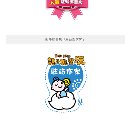
親子就醬玩「駐站部落客」